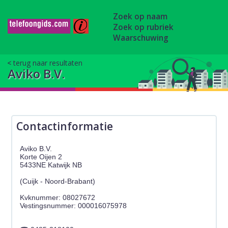
Zoek op naam
Zoek op rubriek
Waarschuwing
terug naar resultaten
Aviko B.V.
Contactinformatie
Aviko B.V.
Korte Oijen 2
5433NE Katwijk NB
(Cuijk - Noord-Brabant)
Kvknummer: 08027672