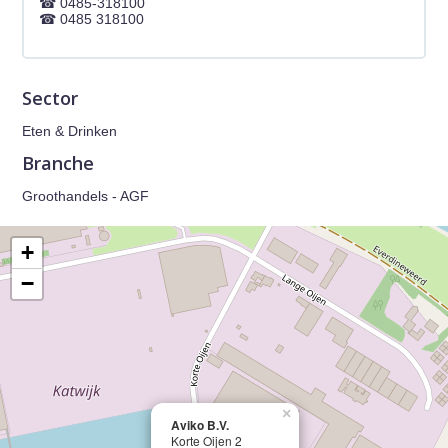
0485-318100
0485 318100
Sector
Eten & Drinken
Branche
Groothandels - AGF
+
−
×
Aviko B.V.
Korte Oijen 2