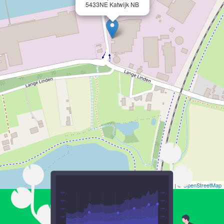
5433NE Katwijk NB
Leaflet
| ©
OpenStreetMap