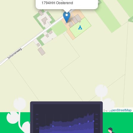
1794HH Oosterend
Leaflet
| ©
OpenStreetMap