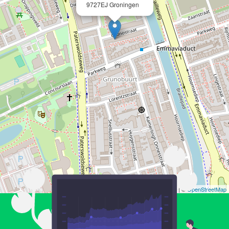
9727EJ Groningen
Leaflet
| ©
OpenStreetMap