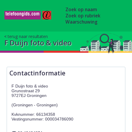
Zoek op naam
Zoek op rubriek
Waarschuwing
terug naar resultaten
F Duijn foto & video
Contactinformatie
F Duijn foto & video
Grunostraat 29
9727EJ Groningen
(Groningen - Groningen)
Kvknummer: 66134358