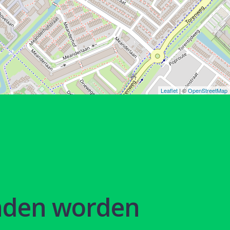
Leaflet
| ©
OpenStreetMap
nden worden