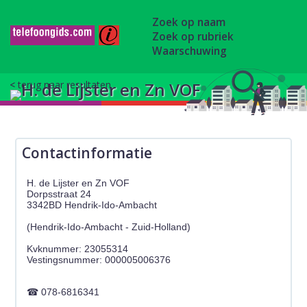
Zoek op naam
Zoek op rubriek
Waarschuwing
terug naar resultaten
Contactinformatie
H. de Lijster en Zn VOF
Dorpsstraat 24
3342BD Hendrik-Ido-Ambacht
(Hendrik-Ido-Ambacht - Zuid-Holland)
Kvknummer: 23055314
078-6816341