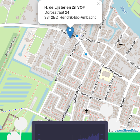
×
H. de Lijster en Zn VOF
Dorpsstraat 24
3342BD Hendrik-Ido-Ambacht
Leaflet
| ©
OpenStreetMap