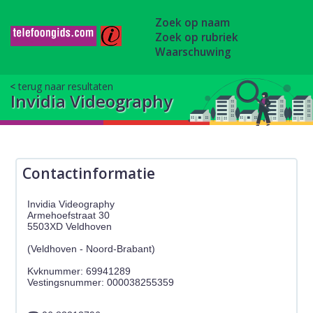
Zoek op naam
Zoek op rubriek
Waarschuwing
terug naar resultaten
Invidia Videography
Contactinformatie
Invidia Videography
Armehoefstraat 30
5503XD Veldhoven
(Veldhoven - Noord-Brabant)
Kvknummer: 69941289