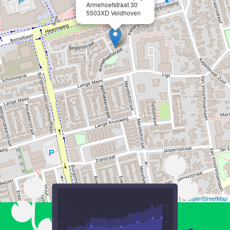
Armehoefstraat 30
5503XD Veldhoven
Leaflet
| ©
OpenStreetMap