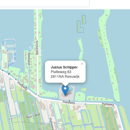
×
Justus Schipper
Platteweg 83
2811NA Reeuwijk