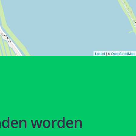
Leaflet
| ©
OpenStreetMap
nden worden