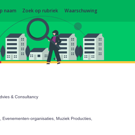
op naam
Zoek op rubriek
Waarschuwing
 Advies & Consultancy
s, Evenementen-organisaties, Muziek Producties,