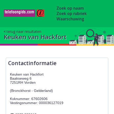
Zoek op naam
Zoek op rubriek
Waarschuwing
terug naar resultaten
Keuken van Hackfort
Contactinformatie
Keuken van Hackfort
Baakseweg 6
7251RH Vorden
(Bronckhorst - Gelderland)
Kvknummer: 67602606