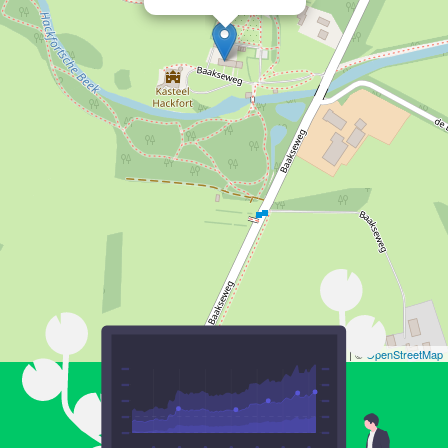
Leaflet
| ©
OpenStreetMap