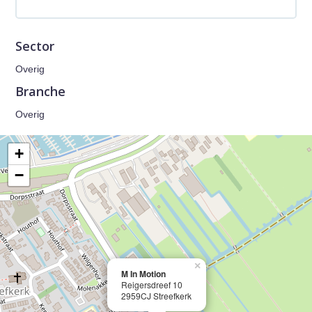
Sector
Overig
Branche
Overig
+
−
×
M In Motion
Reigersdreef 10
2959CJ Streefkerk