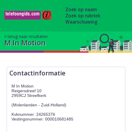
Zoek op naam
Zoek op rubriek
Waarschuwing
terug naar resultaten
M In Motion
Contactinformatie
M In Motion
Reigersdreef 10
2959CJ Streefkerk
(Molenlanden - Zuid-Holland)
Kvknummer: 24265376