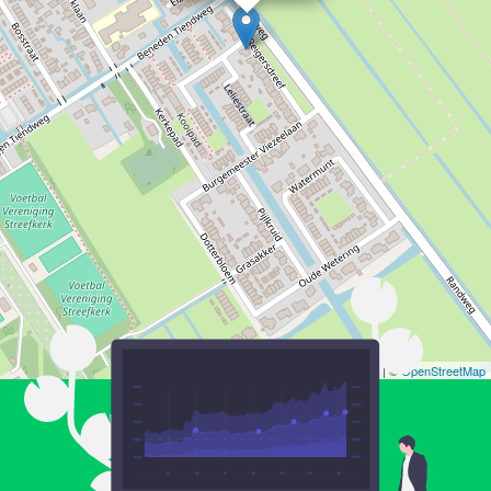
Leaflet
| ©
OpenStreetMap