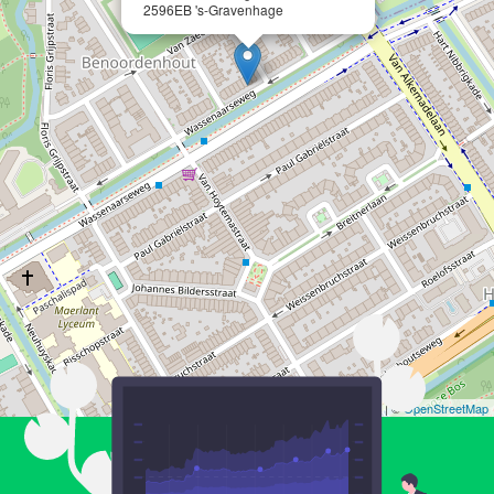
2596EB 's-Gravenhage
Leaflet
| ©
OpenStreetMap