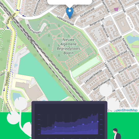
Leaflet
| ©
OpenStreetMap