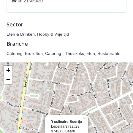
06 21565420
Sector
Eten & Drinken, Hobby & Vrije tijd
Branche
Catering, Bruiloften, Catering - Thuiskoks, Eten, Restaurants
+
−
×
't culinaire Boertje
Lepelaarstraat 23
3742XG Baarn