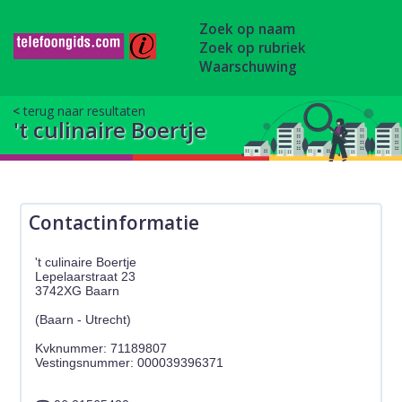
Zoek op naam
Zoek op rubriek
Waarschuwing
terug naar resultaten
't culinaire Boertje
Contactinformatie
't culinaire Boertje
Lepelaarstraat 23
3742XG Baarn
(Baarn - Utrecht)
Kvknummer: 71189807