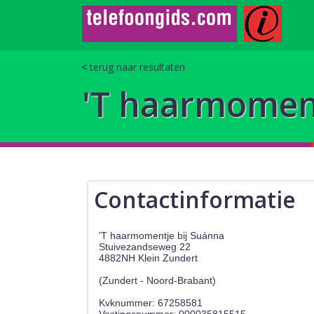
terug naar resultaten
'T haarmoment
Contactinformatie
'T haarmomentje bij Suánna
Stuivezandseweg 22
4882NH Klein Zundert
(Zundert - Noord-Brabant)
Kvknummer: 67258581