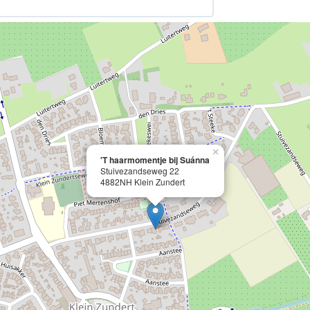
×
'T haarmomentje bij Suánna
Stuivezandseweg 22
4882NH Klein Zundert