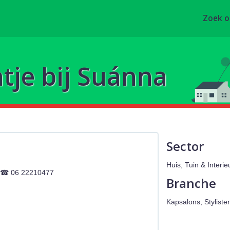
Zoek 
je bij Suánna
Sector
Huis, Tuin & Interi
06 22210477
Branche
Kapsalons, Styliste