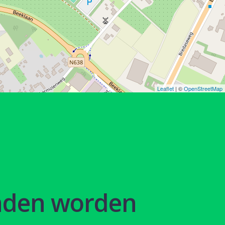
Leaflet
| ©
OpenStreetMap
nden worden