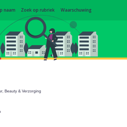
op naam
Zoek op rubriek
Waarschuwing
eur, Beauty & Verzorging
n