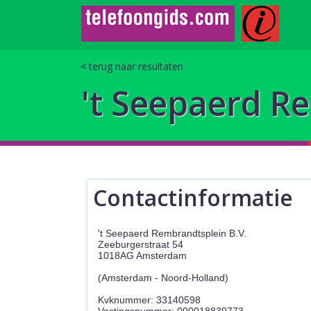
terug naar resultaten
't Seepaerd R
Contactinformatie
't Seepaerd Rembrandtsplein B.V.
Zeeburgerstraat 54
1018AG Amsterdam
(Amsterdam - Noord-Holland)
Kvknummer: 33140598