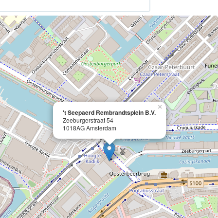
×
't Seepaerd Rembrandtsplein B.V.
Zeeburgerstraat 54
1018AG Amsterdam