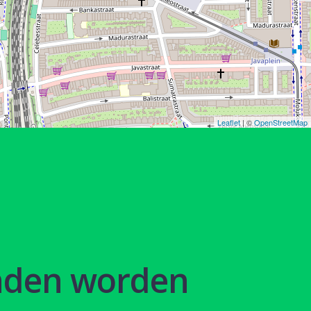
Leaflet
| ©
OpenStreetMap
nden worden