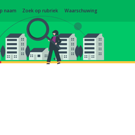
op naam
Zoek op rubriek
Waarschuwing