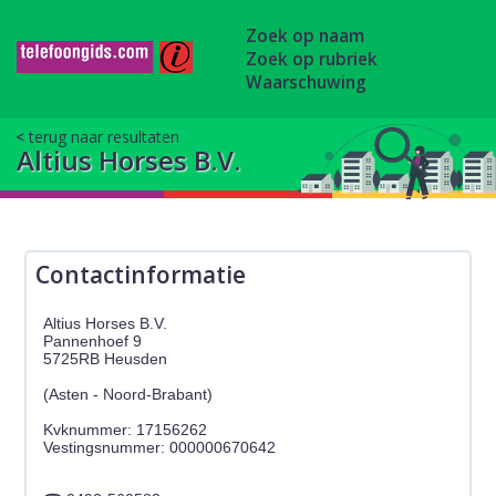
Zoek op naam
Zoek op rubriek
Waarschuwing
terug naar resultaten
Altius Horses B.V.
Contactinformatie
Altius Horses B.V.
Pannenhoef 9
5725RB Heusden
(Asten - Noord-Brabant)
Kvknummer: 17156262