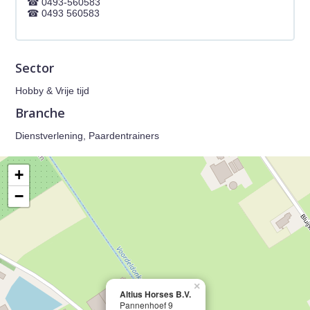
0493-560583
0493 560583
Sector
Hobby & Vrije tijd
Branche
Dienstverlening, Paardentrainers
+
−
×
Altius Horses B.V.
Pannenhoef 9