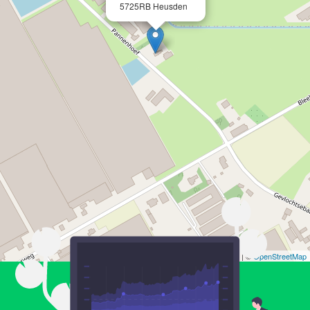
5725RB Heusden
Leaflet
| ©
OpenStreetMap