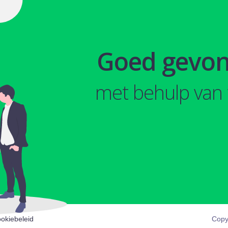
Goed gevo
met behulp van 
okiebeleid
Copy