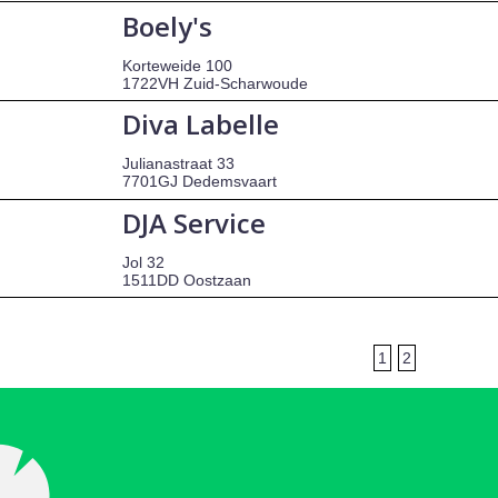
Boely's
Korteweide 100
1722VH Zuid-Scharwoude
Diva Labelle
Julianastraat 33
7701GJ Dedemsvaart
DJA Service
Jol 32
1511DD Oostzaan
1
2