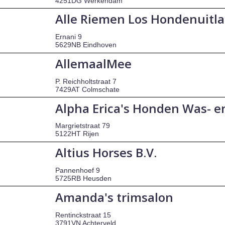
4251DG Werkendam
Alle Riemen Los Hondenuitla
Ernani 9
5629NB Eindhoven
AllemaalMee
P. Reichholtstraat 7
7429AT Colmschate
Alpha Erica's Honden Was- e
Margrietstraat 79
5122HT Rijen
Altius Horses B.V.
Pannenhoef 9
5725RB Heusden
Amanda's trimsalon
Rentinckstraat 15
3791VN Achterveld