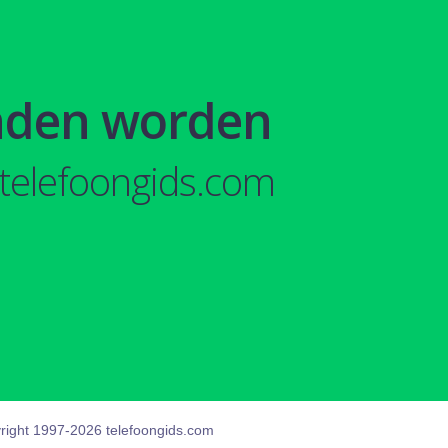
nden worden
telefoongids.com
right 1997-2026 telefoongids.com