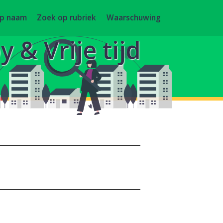
op naam
Zoek op rubriek
Waarschuwing
 & Vrije tijd