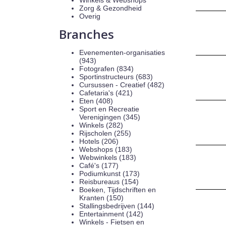
Winkels & Webshops
Zorg & Gezondheid
Overig
Branches
Evenementen-organisaties
(943)
Fotografen (834)
Sportinstructeurs (683)
Cursussen - Creatief (482)
Cafetaria's (421)
Eten (408)
Sport en Recreatie
Verenigingen (345)
Winkels (282)
Rijscholen (255)
Hotels (206)
Webshops (183)
Webwinkels (183)
Café's (177)
Podiumkunst (173)
Reisbureaus (154)
Boeken, Tijdschriften en
Kranten (150)
Stallingsbedrijven (144)
Entertainment (142)
Winkels - Fietsen en