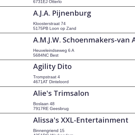
6731EJ Otterlo
A.J.A. Pijnenburg
Kloosterstraat 74
5175PB Loon op Zand
A.M.J.W. Schoenmakers-van A
Heuveleindseweg 6 A
5684NC Best
Agility Dito
Trompstraat 4
4671AT Dinteloord
Alie's Trimsalon
Boslaan 48
7917RE Geesbrug
Alissa's XXL-Entertainment
Binnengriend 15