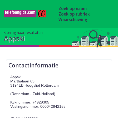
Zoek op naam
Zoek op rubriek
Waarschuwing
terug naar resultaten
Appski
Contactinformatie
Appski
Marthalaan 63
3194EB Hoogvliet Rotterdam
(Rotterdam - Zuid-Holland)
Kvknummer: 74929305