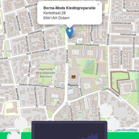
×
Berna-Moda Kledingreparatie
Kerkstraat 28
6941AH Didam
Leaflet
| ©
OpenStreetMap