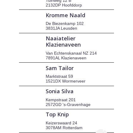
Tuinweg 12 B
2132DP Hoofddorp
Kromme Naald
De Biezenkamp 102
3831JA Leusden
Naaiatelier
Klazienaveen
Van Echtenskanaal NZ 214
7891AL Klazienaveen
Sam Tailor
Marktstraat 59
1521DX Wormerveer
Sonia Silva
Kempstraat 201
2572GD 's-Gravenhage
Top Knip
Keizerswaard 24
3078AM Rotterdam