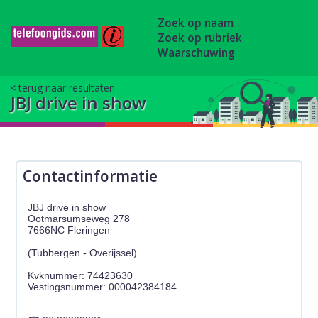
Zoek op naam
Zoek op rubriek
Waarschuwing
terug naar resultaten
JBJ drive in show
Contactinformatie
JBJ drive in show
Ootmarsumseweg 278
7666NC Fleringen
(Tubbergen - Overijssel)
Kvknummer: 74423630