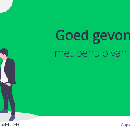
Goed gevo
met behulp van 
okiebeleid
Copy