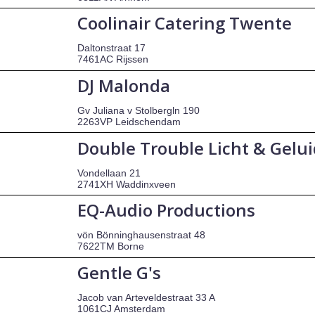
Coolinair Catering Twente
Daltonstraat 17
7461AC Rijssen
DJ Malonda
Gv Juliana v Stolbergln 190
2263VP Leidschendam
Double Trouble Licht & Gelu
Vondellaan 21
2741XH Waddinxveen
EQ-Audio Productions
vön Bönninghausenstraat 48
7622TM Borne
Gentle G's
Jacob van Arteveldestraat 33 A
1061CJ Amsterdam