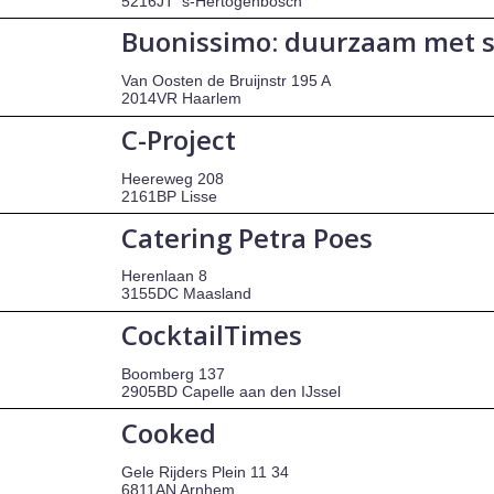
5216JT 's-Hertogenbosch
Buonissimo: duurzaam met 
Van Oosten de Bruijnstr 195 A
2014VR Haarlem
C-Project
Heereweg 208
2161BP Lisse
Catering Petra Poes
Herenlaan 8
3155DC Maasland
CocktailTimes
Boomberg 137
2905BD Capelle aan den IJssel
Cooked
Gele Rijders Plein 11 34
6811AN Arnhem