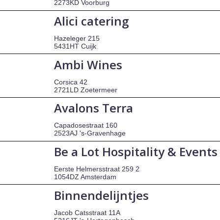
2273KD Voorburg
Alici catering
Hazeleger 215
5431HT Cuijk
Ambi Wines
Corsica 42
2721LD Zoetermeer
Avalons Terra
Capadosestraat 160
2523AJ 's-Gravenhage
Be a Lot Hospitality & Events
Eerste Helmersstraat 259 2
1054DZ Amsterdam
Binnendelijntjes
Jacob Catsstraat 11A