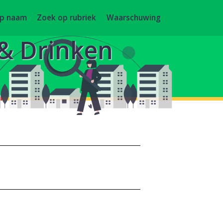
op naam
Zoek op rubriek
Waarschuwing
 & Drinken