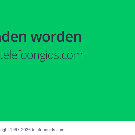
nden worden
telefoongids.com
right 1997-2026 telefoongids.com