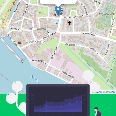
Leaflet
| ©
OpenStreetMap