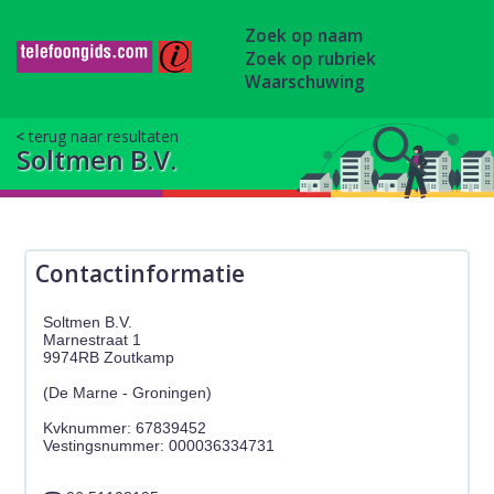
Zoek op naam
Zoek op rubriek
Waarschuwing
terug naar resultaten
Soltmen B.V.
Contactinformatie
Soltmen B.V.
Marnestraat 1
9974RB Zoutkamp
(De Marne - Groningen)
Kvknummer: 67839452