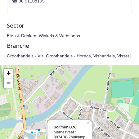
06 51108195
Sector
Eten & Drinken, Winkels & Webshops
Branche
Groothandels - Vis, Groothandels - Horeca, Vishandels, Visserij
+
−
×
Soltmen B.V.
Marnestraat 1
9974RB Zoutkamp