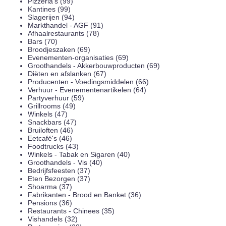
Pizzeria's (99)
Kantines (99)
Slagerijen (94)
Markthandel - AGF (91)
Afhaalrestaurants (78)
Bars (70)
Broodjeszaken (69)
Evenementen-organisaties (69)
Groothandels - Akkerbouwproducten (69)
Diëten en afslanken (67)
Producenten - Voedingsmiddelen (66)
Verhuur - Evenementenartikelen (64)
Partyverhuur (59)
Grillrooms (49)
Winkels (47)
Snackbars (47)
Bruiloften (46)
Eetcafé's (46)
Foodtrucks (43)
Winkels - Tabak en Sigaren (40)
Groothandels - Vis (40)
Bedrijfsfeesten (37)
Eten Bezorgen (37)
Shoarma (37)
Fabrikanten - Brood en Banket (36)
Pensions (36)
Restaurants - Chinees (35)
Vishandels (32)