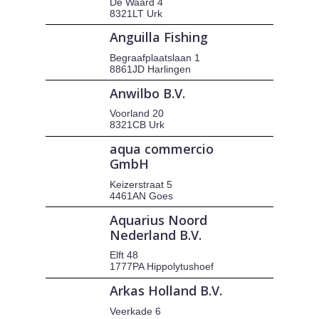
De Waard 4
8321LT Urk
Anguilla Fishing
Begraafplaatslaan 1
8861JD Harlingen
Anwilbo B.V.
Voorland 20
8321CB Urk
aqua commercio
GmbH
Keizerstraat 5
4461AN Goes
Aquarius Noord
Nederland B.V.
Elft 48
1777PA Hippolytushoef
Arkas Holland B.V.
Veerkade 6