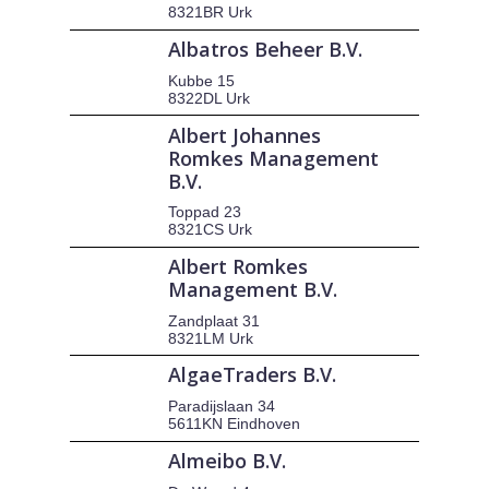
8321BR Urk
Albatros Beheer B.V.
Kubbe 15
8322DL Urk
Albert Johannes
Romkes Management
B.V.
Toppad 23
8321CS Urk
Albert Romkes
Management B.V.
Zandplaat 31
8321LM Urk
AlgaeTraders B.V.
Paradijslaan 34
5611KN Eindhoven
Almeibo B.V.