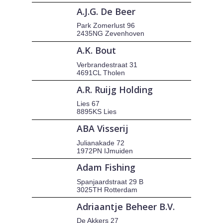
A.J.G. De Beer
Park Zomerlust 96
2435NG Zevenhoven
A.K. Bout
Verbrandestraat 31
4691CL Tholen
A.R. Ruijg Holding
Lies 67
8895KS Lies
ABA Visserij
Julianakade 72
1972PN IJmuiden
Adam Fishing
Spanjaardstraat 29 B
3025TH Rotterdam
Adriaantje Beheer B.V.
De Akkers 27