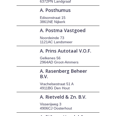
6372PN Landgraaf
A. Posthumus
Edisonstraat 15
3861NE Nijkerk
A. Postma Vastgoed
Noordeinde 73
1121AC Landsmeer
A. Prins Autotaal V.O.F.
Gelkenes 56
2964AD Groot-Ammers
A. Rasenberg Beheer
B.V.
Vrachelsestraat 51 A
4911BG Den Hout
A. Rietveld & Zn. B.V.
Visserijweg 3
4906CJ Oosterhout