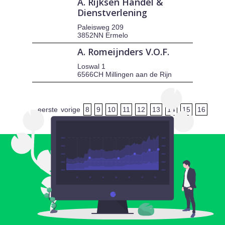
A. Rijksen Handel &
Dienstverlening
Paleisweg 209
3852NN Ermelo
A. Romeijnders V.O.F.
Loswal 1
6566CH Millingen aan de Rijn
eerste
vorige
8
9
10
11
12
13
14
15
16
volgende
laatste