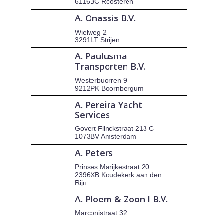
6116BC Roosteren
A. Onassis B.V.
Wielweg 2
3291LT Strijen
A. Paulusma
Transporten B.V.
Westerbuorren 9
9212PK Boornbergum
A. Pereira Yacht
Services
Govert Flinckstraat 213 C
1073BV Amsterdam
A. Peters
Prinses Marijkestraat 20
2396XB Koudekerk aan den
Rijn
A. Ploem & Zoon I B.V.
Marconistraat 32