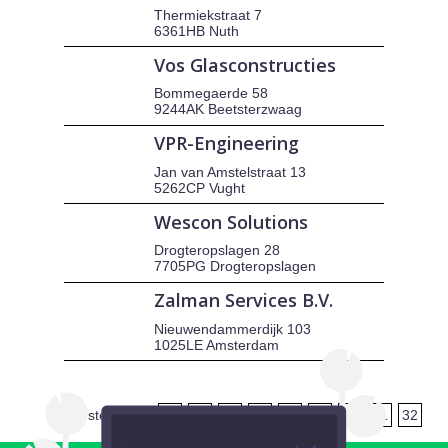
Thermiekstraat 7
6361HB Nuth
Vos Glasconstructies
Bommegaerde 58
9244AK Beetsterzwaag
VPR-Engineering
Jan van Amstelstraat 13
5262CP Vught
Wescon Solutions
Drogteropslagen 28
7705PG Drogteropslagen
Zalman Services B.V.
Nieuwendammerdijk 103
1025LE Amsterdam
eerste
vorige
24
25
26
27
28
29
30
31
32