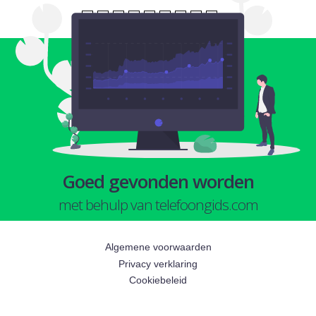
1
2
3
4
5
6
7
8
9
volgende
Goed gevonden worden
met behulp van telefoongids.com
Algemene voorwaarden
Privacy verklaring
Cookiebeleid