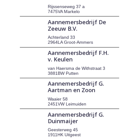
Rijssenseweg 37 a
7475VA Markelo
Aannemersbedrijf De
Zeeuw B.V.
Achterland 33
2964LA Groot-Ammers
Aannemersbedrijf F.H.
v. Keulen
van Haersma de Withstraat 3
3881BW Putten
Aannemersbedrijf G.
Aartman en Zoon
Waaier 58
2451VW Leimuiden
Aannemersbedrijf G.
Duinmaijer
Geesterweg 45
1911HK Uitgeest