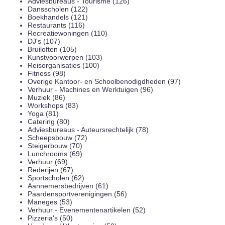
Adviesbureaus - Tourisme (126)
Dansscholen (122)
Boekhandels (121)
Restaurants (116)
Recreatiewoningen (110)
DJ's (107)
Bruiloften (105)
Kunstvoorwerpen (103)
Reisorganisaties (100)
Fitness (98)
Overige Kantoor- en Schoolbenodigdheden (97)
Verhuur - Machines en Werktuigen (96)
Muziek (86)
Workshops (83)
Yoga (81)
Catering (80)
Adviesbureaus - Auteursrechtelijk (78)
Scheepsbouw (72)
Steigerbouw (70)
Lunchrooms (69)
Verhuur (69)
Rederijen (67)
Sportscholen (62)
Aannemersbedrijven (61)
Paardensportverenigingen (56)
Maneges (53)
Verhuur - Evenementenartikelen (52)
Pizzeria's (50)