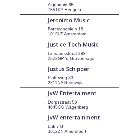
Algonquin 65
7551KP Hengelo
Jeronimo Music
Barcelonaplein 18
1019LZ Amsterdam
Justice Toch Music
Linnaeusstraat 299
2522GP 's-Gravenhage
Justus Schipper
Platteweg 83
2811NA Reeuwijk
JvW Entertaiment
Dorpsstraat 58
4845CG Wagenberg
JvW entertainment
Enk 7 B
3812ZN Amersfoort