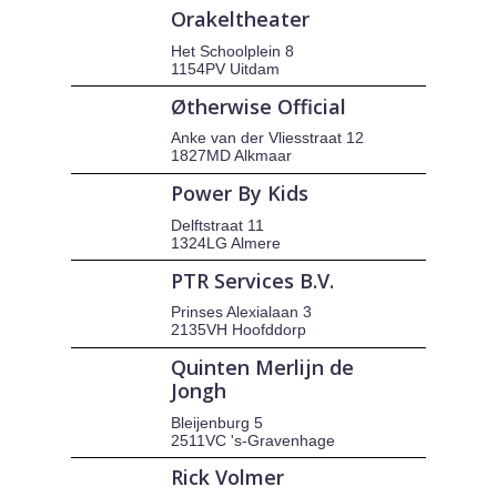
Orakeltheater
Het Schoolplein 8
1154PV Uitdam
Øtherwise Official
Anke van der Vliesstraat 12
1827MD Alkmaar
Power By Kids
Delftstraat 11
1324LG Almere
PTR Services B.V.
Prinses Alexialaan 3
2135VH Hoofddorp
Quinten Merlijn de
Jongh
Bleijenburg 5
2511VC 's-Gravenhage
Rick Volmer