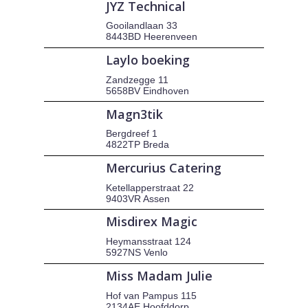
JYZ Technical
Gooilandlaan 33
8443BD Heerenveen
Laylo boeking
Zandzegge 11
5658BV Eindhoven
Magn3tik
Bergdreef 1
4822TP Breda
Mercurius Catering
Ketellapperstraat 22
9403VR Assen
Misdirex Magic
Heymansstraat 124
5927NS Venlo
Miss Madam Julie
Hof van Pampus 115
2134AE Hoofddorp