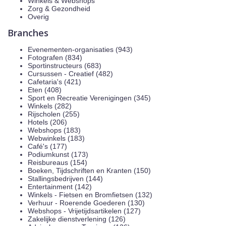
Winkels & Webshops
Zorg & Gezondheid
Overig
Branches
Evenementen-organisaties (943)
Fotografen (834)
Sportinstructeurs (683)
Cursussen - Creatief (482)
Cafetaria's (421)
Eten (408)
Sport en Recreatie Verenigingen (345)
Winkels (282)
Rijscholen (255)
Hotels (206)
Webshops (183)
Webwinkels (183)
Café's (177)
Podiumkunst (173)
Reisbureaus (154)
Boeken, Tijdschriften en Kranten (150)
Stallingsbedrijven (144)
Entertainment (142)
Winkels - Fietsen en Bromfietsen (132)
Verhuur - Roerende Goederen (130)
Webshops - Vrijetijdsartikelen (127)
Zakelijke dienstverlening (126)