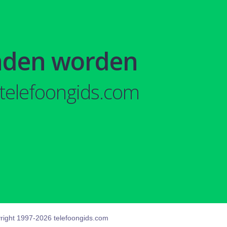
nden worden
telefoongids.com
right 1997-2026 telefoongids.com