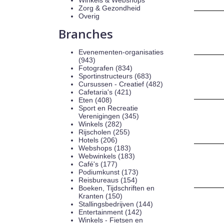
Winkels & Webshops
Zorg & Gezondheid
Overig
Branches
Evenementen-organisaties
(943)
Fotografen (834)
Sportinstructeurs (683)
Cursussen - Creatief (482)
Cafetaria's (421)
Eten (408)
Sport en Recreatie
Verenigingen (345)
Winkels (282)
Rijscholen (255)
Hotels (206)
Webshops (183)
Webwinkels (183)
Café's (177)
Podiumkunst (173)
Reisbureaus (154)
Boeken, Tijdschriften en
Kranten (150)
Stallingsbedrijven (144)
Entertainment (142)
Winkels - Fietsen en