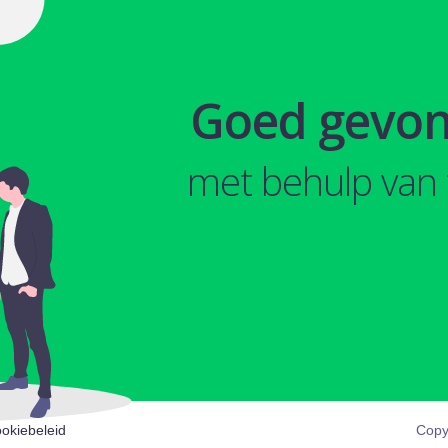
Goed gevo
met behulp van 
okiebeleid
Copy