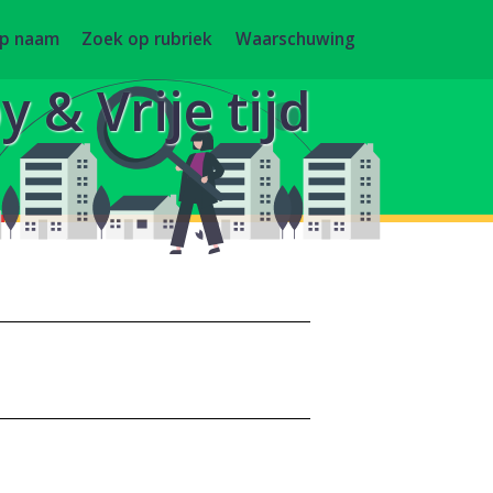
op naam
Zoek op rubriek
Waarschuwing
 & Vrije tijd