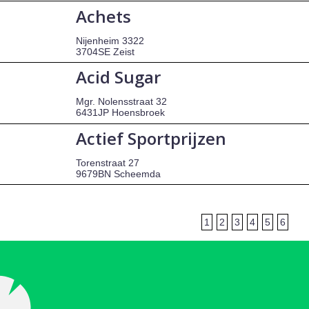
Achets
Nijenheim 3322
3704SE Zeist
Acid Sugar
Mgr. Nolensstraat 32
6431JP Hoensbroek
Actief Sportprijzen
Torenstraat 27
9679BN Scheemda
1
2
3
4
5
6