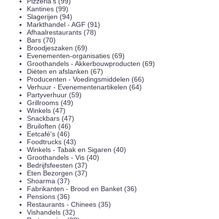
Pizzeria's (99)
Kantines (99)
Slagerijen (94)
Markthandel - AGF (91)
Afhaalrestaurants (78)
Bars (70)
Broodjeszaken (69)
Evenementen-organisaties (69)
Groothandels - Akkerbouwproducten (69)
Diëten en afslanken (67)
Producenten - Voedingsmiddelen (66)
Verhuur - Evenementenartikelen (64)
Partyverhuur (59)
Grillrooms (49)
Winkels (47)
Snackbars (47)
Bruiloften (46)
Eetcafé's (46)
Foodtrucks (43)
Winkels - Tabak en Sigaren (40)
Groothandels - Vis (40)
Bedrijfsfeesten (37)
Eten Bezorgen (37)
Shoarma (37)
Fabrikanten - Brood en Banket (36)
Pensions (36)
Restaurants - Chinees (35)
Vishandels (32)