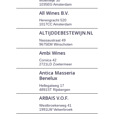
Molenwijk 30
1035EG Amsterdam
All Wines B.V.
Herengracht 520
1017CC Amsterdam
ALTIJDDEBESTEWIJN.NL
Nassaustraat 49
9675EM Winschoten
Ambi Wines
Corsica 42
2721LD Zoetermeer
Antica Masseria
Benelux
Hellegatweg 17
4891ST Rijsbergen
ARBAIS V.O.F.
Westbroekerweg 41
1991LW Velserbroek