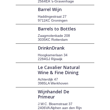
2564EA 's-Gravenhage
Barrel Wijn
Haddingestraat 27
9711KC Groningen
Barrels to Bottles
Zaagmolenkade 208
3035KC Rotterdam
DrinknDrank
Hoogkamerlaan 34
2284GJ Rijswijk
Le Cavalier Natural
Wine & Fine Dining
Achterdijk 47
3985LA Werkhoven
Wijnhandel De
Primeur
J.W.C. Bloemstraat 37
2406VA Alphen aan den Rijn