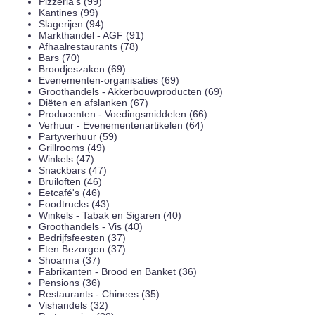
Pizzeria's (99)
Kantines (99)
Slagerijen (94)
Markthandel - AGF (91)
Afhaalrestaurants (78)
Bars (70)
Broodjeszaken (69)
Evenementen-organisaties (69)
Groothandels - Akkerbouwproducten (69)
Diëten en afslanken (67)
Producenten - Voedingsmiddelen (66)
Verhuur - Evenementenartikelen (64)
Partyverhuur (59)
Grillrooms (49)
Winkels (47)
Snackbars (47)
Bruiloften (46)
Eetcafé's (46)
Foodtrucks (43)
Winkels - Tabak en Sigaren (40)
Groothandels - Vis (40)
Bedrijfsfeesten (37)
Eten Bezorgen (37)
Shoarma (37)
Fabrikanten - Brood en Banket (36)
Pensions (36)
Restaurants - Chinees (35)
Vishandels (32)