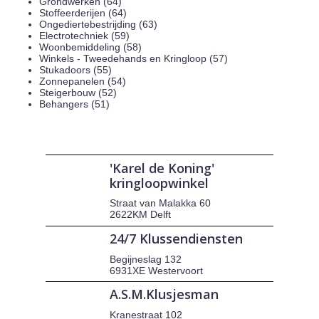
Grondwerken (64)
Stoffeerderijen (64)
Ongediertebestrijding (63)
Electrotechniek (59)
Woonbemiddeling (58)
Winkels - Tweedehands en Kringloop (57)
Stukadoors (55)
Zonnepanelen (54)
Steigerbouw (52)
Behangers (51)
'Karel de Koning'
kringloopwinkel
Straat van Malakka 60
2622KM Delft
24/7 Klussendiensten
Begijneslag 132
6931XE Westervoort
A.S.M.Klusjesman
Kranestraat 102