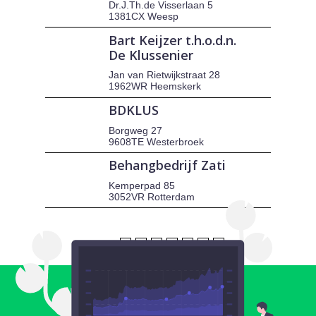
Dr.J.Th.de Visserlaan 5
1381CX Weesp
Bart Keijzer t.h.o.d.n.
De Klussenier
Jan van Rietwijkstraat 28
1962WR Heemskerk
BDKLUS
Borgweg 27
9608TE Westerbroek
Behangbedrijf Zati
Kemperpad 85
3052VR Rotterdam
1
2
3
4
5
6
7