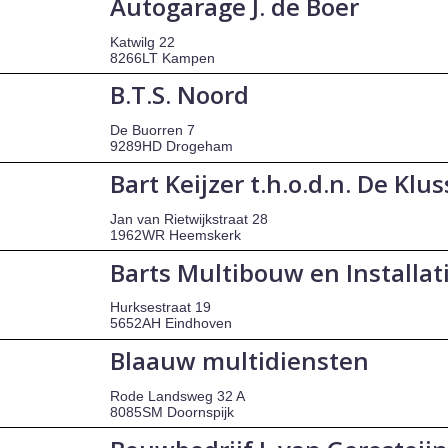
Autogarage J. de Boer
Katwilg 22
8266LT Kampen
B.T.S. Noord
De Buorren 7
9289HD Drogeham
Bart Keijzer t.h.o.d.n. De Klu
Jan van Rietwijkstraat 28
1962WR Heemskerk
Barts Multibouw en Installat
Hurksestraat 19
5652AH Eindhoven
Blaauw multidiensten
Rode Landsweg 32 A
8085SM Doornspijk