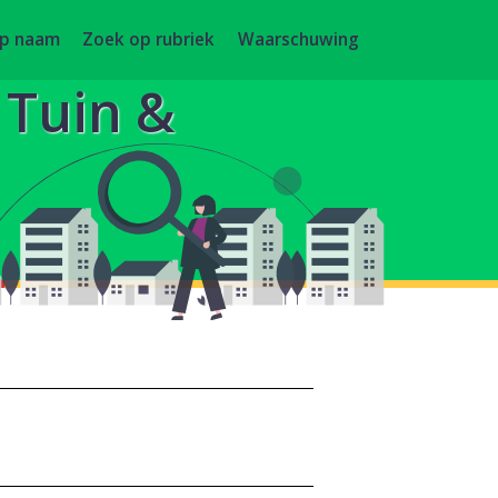
op naam
Zoek op rubriek
Waarschuwing
, Tuin &