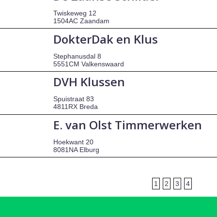
Twiskeweg 12
1504AC Zaandam
DokterDak en Klus
Stephanusdal 8
5551CM Valkenswaard
DVH Klussen
Spuistraat 83
4811RX Breda
E. van Olst Timmerwerken
Hoekwant 20
8081NA Elburg
1
2
3
4