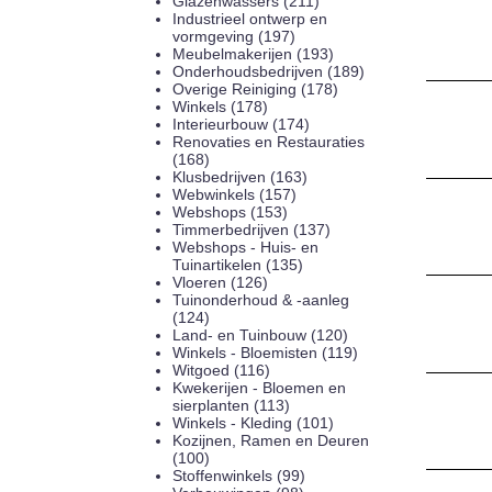
Glazenwassers (211)
Industrieel ontwerp en
vormgeving (197)
Meubelmakerijen (193)
Onderhoudsbedrijven (189)
Overige Reiniging (178)
Winkels (178)
Interieurbouw (174)
Renovaties en Restauraties
(168)
Klusbedrijven (163)
Webwinkels (157)
Webshops (153)
Timmerbedrijven (137)
Webshops - Huis- en
Tuinartikelen (135)
Vloeren (126)
Tuinonderhoud & -aanleg
(124)
Land- en Tuinbouw (120)
Winkels - Bloemisten (119)
Witgoed (116)
Kwekerijen - Bloemen en
sierplanten (113)
Winkels - Kleding (101)
Kozijnen, Ramen en Deuren
(100)
Stoffenwinkels (99)