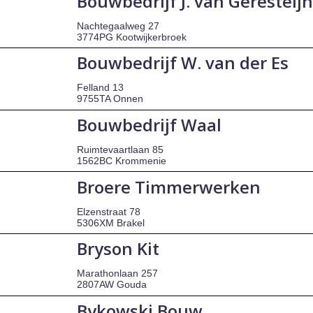
Bouwbedrijf J. van Geresteijn
Nachtegaalweg 27
3774PG Kootwijkerbroek
Bouwbedrijf W. van der Es
Felland 13
9755TA Onnen
Bouwbedrijf Waal
Ruimtevaartlaan 85
1562BC Krommenie
Broere Timmerwerken
Elzenstraat 78
5306XM Brakel
Bryson Kit
Marathonlaan 257
2807AW Gouda
Bykowski Bouw