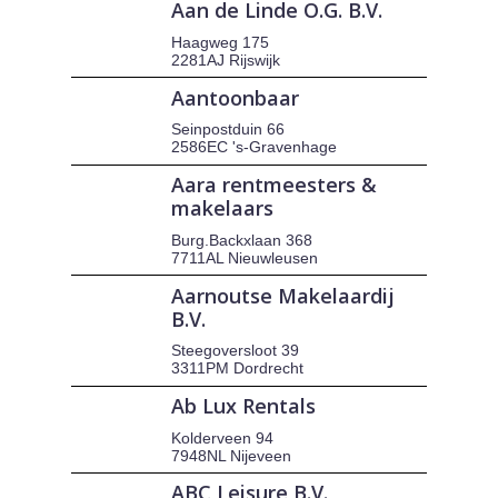
Aan de Linde O.G. B.V.
Haagweg 175
2281AJ Rijswijk
Aantoonbaar
Seinpostduin 66
2586EC 's-Gravenhage
Aara rentmeesters &
makelaars
Burg.Backxlaan 368
7711AL Nieuwleusen
Aarnoutse Makelaardij
B.V.
Steegoversloot 39
3311PM Dordrecht
Ab Lux Rentals
Kolderveen 94
7948NL Nijeveen
ABC Leisure B.V.