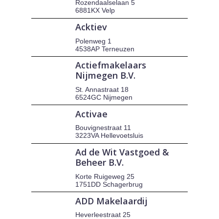
Rozendaalselaan 5
6881KX Velp
Acktiev
Polenweg 1
4538AP Terneuzen
Actiefmakelaars
Nijmegen B.V.
St. Annastraat 18
6524GC Nijmegen
Activae
Bouvignestraat 11
3223VA Hellevoetsluis
Ad de Wit Vastgoed &
Beheer B.V.
Korte Ruigeweg 25
1751DD Schagerbrug
ADD Makelaardij
Heverleestraat 25