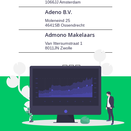
1066JJ Amsterdam
Adeno B.V.
Moleneind 25
4641SB Ossendrecht
Admono Makelaars
Van Ittersumstraat 1
8011JN Zwolle
1
2
3