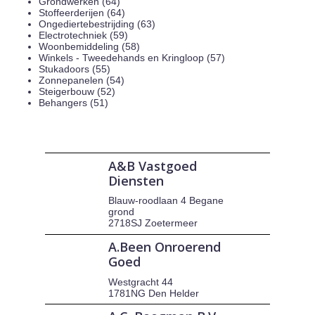
Grondwerken (64)
Stoffeerderijen (64)
Ongediertebestrijding (63)
Electrotechniek (59)
Woonbemiddeling (58)
Winkels - Tweedehands en Kringloop (57)
Stukadoors (55)
Zonnepanelen (54)
Steigerbouw (52)
Behangers (51)
A&B Vastgoed
Diensten
Blauw-roodlaan 4 Begane
grond
2718SJ Zoetermeer
A.Been Onroerend
Goed
Westgracht 44
1781NG Den Helder