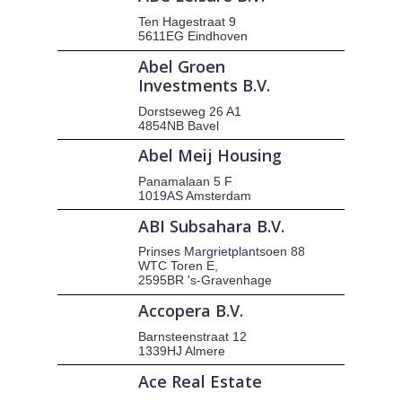
Ten Hagestraat 9
5611EG Eindhoven
Abel Groen
Investments B.V.
Dorstseweg 26 A1
4854NB Bavel
Abel Meij Housing
Panamalaan 5 F
1019AS Amsterdam
ABI Subsahara B.V.
Prinses Margrietplantsoen 88
WTC Toren E,
2595BR 's-Gravenhage
Accopera B.V.
Barnsteenstraat 12
1339HJ Almere
Ace Real Estate