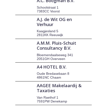
A.C. Boogman B.V.
Schoolstraat 1
7383CC Voorst
A.J. de Wit OG en
Verhuur
Kaagjesland 5
2811KK Reeuwijk
A.M.M. Pluis-Schuit
Consultancy B.V.
Bloemendaalseweg 341
2051GH Overveen
A4 HOTEL B.V.
Oude Bredasebaan 8
4861NC Chaam
AAGEE Makelaardij &
Taxaties
Van Raethof 1
7591PW Denekamp