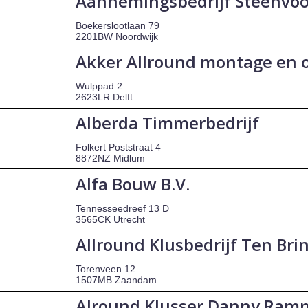
Aannemingsbedrijf Steenvo
Boekerslootlaan 79
2201BW Noordwijk
Akker Allround montage en
Wulppad 2
2623LR Delft
Alberda Timmerbedrijf
Folkert Poststraat 4
8872NZ Midlum
Alfa Bouw B.V.
Tennesseedreef 13 D
3565CK Utrecht
Allround Klusbedrijf Ten Bri
Torenveen 12
1507MB Zaandam
Alround Klusser Danny Ram