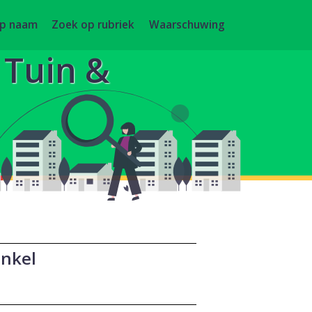
op naam
Zoek op rubriek
Waarschuwing
, Tuin &
inkel