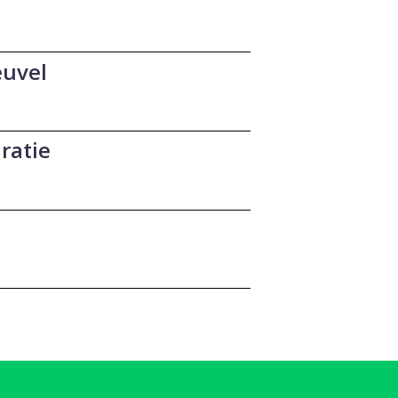
euvel
ratie