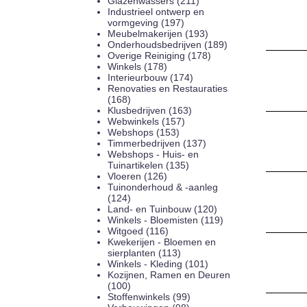
Glazenwassers (211)
Industrieel ontwerp en
vormgeving (197)
Meubelmakerijen (193)
Onderhoudsbedrijven (189)
Overige Reiniging (178)
Winkels (178)
Interieurbouw (174)
Renovaties en Restauraties
(168)
Klusbedrijven (163)
Webwinkels (157)
Webshops (153)
Timmerbedrijven (137)
Webshops - Huis- en
Tuinartikelen (135)
Vloeren (126)
Tuinonderhoud & -aanleg
(124)
Land- en Tuinbouw (120)
Winkels - Bloemisten (119)
Witgoed (116)
Kwekerijen - Bloemen en
sierplanten (113)
Winkels - Kleding (101)
Kozijnen, Ramen en Deuren
(100)
Stoffenwinkels (99)