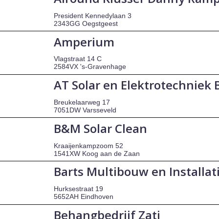
President Kennedylaan 3
2343GG Oegstgeest
Amperium
Vlagstraat 14 C
2584VX 's-Gravenhage
AT Solar en Elektrotechniek B
Breukelaarweg 17
7051DW Varsseveld
B&M Solar Clean
Kraaijenkampzoom 52
1541XW Koog aan de Zaan
Barts Multibouw en Installat
Hurksestraat 19
5652AH Eindhoven
Behangbedrijf Zati