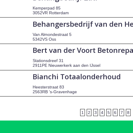
Kemperpad 85
3052VR Rotterdam
Behangersbedrijf van den H
Van Almondestraat 5
5342VS Oss
Bert van der Voort Betonrepa
Stationsdreef 31
2911PE Nieuwerkerk aan den IJssel
Bianchi Totaalonderhoud
Heesterstraat 83
2563RB 's-Gravenhage
1
2
3
4
5
6
7
8