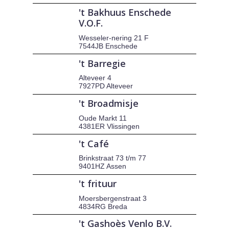
't Bakhuus Enschede
V.O.F.
Wesseler-nering 21 F
7544JB Enschede
't Barregie
Alteveer 4
7927PD Alteveer
't Broadmisje
Oude Markt 11
4381ER Vlissingen
't Café
Brinkstraat 73 t/m 77
9401HZ Assen
't frituur
Moersbergenstraat 3
4834RG Breda
't Gashoès Venlo B.V.