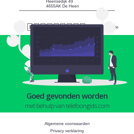
Heensedijk 49
4655AK De Heen
1
2
3
4
5
6
7
8
9
volgende
laatste
Goed gevonden worden
met behulp van telefoongids.com
Algemene voorwaarden
Privacy verklaring