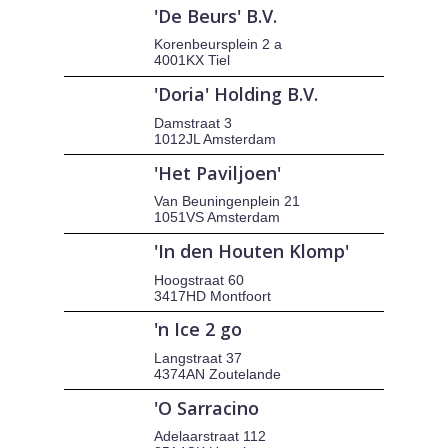
'De Beurs' B.V.
Korenbeursplein 2 a
4001KX Tiel
'Doria' Holding B.V.
Damstraat 3
1012JL Amsterdam
'Het Paviljoen'
Van Beuningenplein 21
1051VS Amsterdam
'In den Houten Klomp'
Hoogstraat 60
3417HD Montfoort
'n Ice 2 go
Langstraat 37
4374AN Zoutelande
'O Sarracino
Adelaarstraat 112