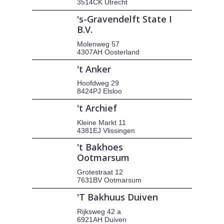
3514CK Utrecht
's-Gravendelft State I
B.V.
Molenweg 57
4307AH Oosterland
't Anker
Hoofdweg 29
8424PJ Elsloo
't Archief
Kleine Markt 11
4381EJ Vlissingen
't Bakhoes
Ootmarsum
Grotestraat 12
7631BV Ootmarsum
'T Bakhuus Duiven
Rijksweg 42 a
6921AH Duiven