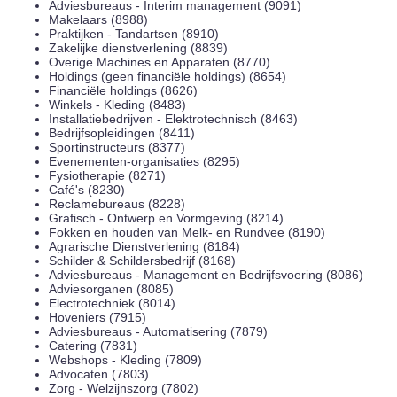
Adviesbureaus - Interim management (9091)
Makelaars (8988)
Praktijken - Tandartsen (8910)
Zakelijke dienstverlening (8839)
Overige Machines en Apparaten (8770)
Holdings (geen financiële holdings) (8654)
Financiële holdings (8626)
Winkels - Kleding (8483)
Installatiebedrijven - Elektrotechnisch (8463)
Bedrijfsopleidingen (8411)
Sportinstructeurs (8377)
Evenementen-organisaties (8295)
Fysiotherapie (8271)
Café's (8230)
Reclamebureaus (8228)
Grafisch - Ontwerp en Vormgeving (8214)
Fokken en houden van Melk- en Rundvee (8190)
Agrarische Dienstverlening (8184)
Schilder & Schildersbedrijf (8168)
Adviesbureaus - Management en Bedrijfsvoering (8086)
Adviesorganen (8085)
Electrotechniek (8014)
Hoveniers (7915)
Adviesbureaus - Automatisering (7879)
Catering (7831)
Webshops - Kleding (7809)
Advocaten (7803)
Zorg - Welzijnszorg (7802)