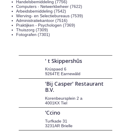
Handelsbemiddeling (7756)
Computers - Netwerkbeheer (7622)
Arbeidsbemiddeling (7542)
Werving- en Selectiebureaus (7539)
Administratiekantoor (7516)
Praktijken - Psychologen (7369)
Thuiszorg (7309)
Fotografen (7301)
' t Skippershûs
Krúspaed 6
9264TE Earnewâld
'Bij Casper' Restaurant
B.V.
Korenbeursplein 2 a
4001KX Tiel
'Ccino
Turfkade 31
3231AR Brielle