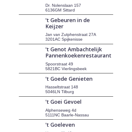
Dr. Nolenslaan 157
6136GM Sittard
't Gebeuren in de
Keijzer
Jan van Zutphenstraat 27A
3201AC Spijkenisse
't Genot Ambachtelijk
Pannenkoekenrestaurant
Spoorstraat 49
5821BC Vierlingsbeek
't Goede Genieten
Hasseltstraat 148
5046LN Tilburg
't Goei Gevoel
Alphenseweg 4d
5111NC Baarle-Nassau
't Goeleven