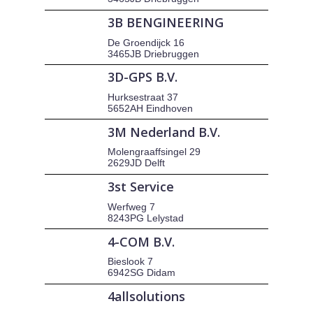
3B BENGINEERING
De Groendijck 16
3465JB Driebruggen
3D-GPS B.V.
Hurksestraat 37
5652AH Eindhoven
3M Nederland B.V.
Molengraaffsingel 29
2629JD Delft
3st Service
Werfweg 7
8243PG Lelystad
4-COM B.V.
Bieslook 7
6942SG Didam
4allsolutions