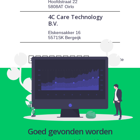
Hoofdstraat 22
5808AT Oirlo
4C Care Technology
B.V.
Elskensakker 16
5571SK Bergeijk
1
2
3
4
5
6
7
8
9
volgende
laatste
Goed gevonden worden