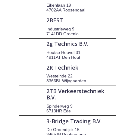
Eikenlaan 19
4702AA Roosendaal
2BEST
Industrieweg 9
7141DD Groenlo
2g Technics B.V.
Houtse Heuvel 31
4911AT Den Hout
2R Techniek
Westeinde 22
3366BL Wijngaarden
2TB Verkeerstechniek
B.V.
Spinderweg 9
6713HR Ede
3-Bridge Trading B.V.
De Groendijck 15
3465JB Driebruggen