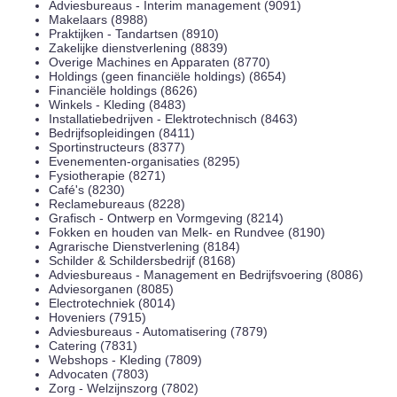
Adviesbureaus - Interim management (9091)
Makelaars (8988)
Praktijken - Tandartsen (8910)
Zakelijke dienstverlening (8839)
Overige Machines en Apparaten (8770)
Holdings (geen financiële holdings) (8654)
Financiële holdings (8626)
Winkels - Kleding (8483)
Installatiebedrijven - Elektrotechnisch (8463)
Bedrijfsopleidingen (8411)
Sportinstructeurs (8377)
Evenementen-organisaties (8295)
Fysiotherapie (8271)
Café's (8230)
Reclamebureaus (8228)
Grafisch - Ontwerp en Vormgeving (8214)
Fokken en houden van Melk- en Rundvee (8190)
Agrarische Dienstverlening (8184)
Schilder & Schildersbedrijf (8168)
Adviesbureaus - Management en Bedrijfsvoering (8086)
Adviesorganen (8085)
Electrotechniek (8014)
Hoveniers (7915)
Adviesbureaus - Automatisering (7879)
Catering (7831)
Webshops - Kleding (7809)
Advocaten (7803)
Zorg - Welzijnszorg (7802)