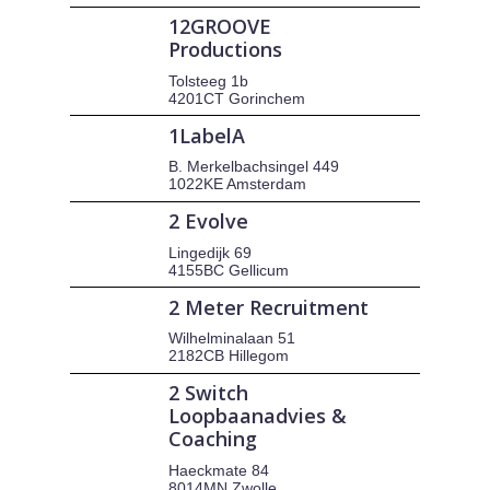
12GROOVE
Productions
Tolsteeg 1b
4201CT Gorinchem
1LabelA
B. Merkelbachsingel 449
1022KE Amsterdam
2 Evolve
Lingedijk 69
4155BC Gellicum
2 Meter Recruitment
Wilhelminalaan 51
2182CB Hillegom
2 Switch
Loopbaanadvies &
Coaching
Haeckmate 84
8014MN Zwolle