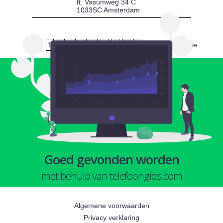
tt. Vasumweg 34 C
1033SC Amsterdam
1
2
3
4
5
6
7
8
9
volgende
laatste
Goed gevonden worden
met behulp van telefoongids.com
Algemene voorwaarden
Privacy verklaring