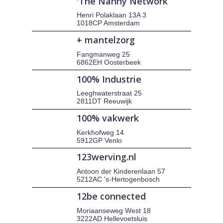
'The Nanny Network
Henri Polaklaan 13A 3
1018CP Amsterdam
+ mantelzorg
Fangmanweg 25
6862EH Oosterbeek
100% Industrie
Leeghwaterstraat 25
2811DT Reeuwijk
100% vakwerk
Kerkhofweg 14
5912GP Venlo
123werving.nl
Antoon der Kinderenlaan 57
5212AC 's-Hertogenbosch
12be connected
Moriaanseweg West 18
3222AD Hellevoetsluis