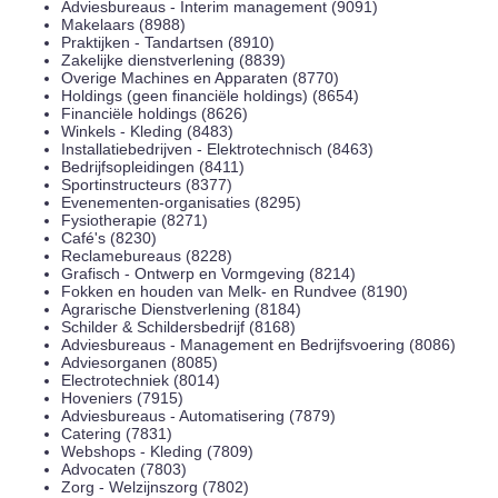
Adviesbureaus - Interim management (9091)
Makelaars (8988)
Praktijken - Tandartsen (8910)
Zakelijke dienstverlening (8839)
Overige Machines en Apparaten (8770)
Holdings (geen financiële holdings) (8654)
Financiële holdings (8626)
Winkels - Kleding (8483)
Installatiebedrijven - Elektrotechnisch (8463)
Bedrijfsopleidingen (8411)
Sportinstructeurs (8377)
Evenementen-organisaties (8295)
Fysiotherapie (8271)
Café's (8230)
Reclamebureaus (8228)
Grafisch - Ontwerp en Vormgeving (8214)
Fokken en houden van Melk- en Rundvee (8190)
Agrarische Dienstverlening (8184)
Schilder & Schildersbedrijf (8168)
Adviesbureaus - Management en Bedrijfsvoering (8086)
Adviesorganen (8085)
Electrotechniek (8014)
Hoveniers (7915)
Adviesbureaus - Automatisering (7879)
Catering (7831)
Webshops - Kleding (7809)
Advocaten (7803)
Zorg - Welzijnszorg (7802)