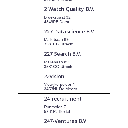
2 Watch Quality B.V.
Broekstraat 32
4849PE Dorst
227 Datascience B.V.
Maliebaan 89
3581CG Utrecht
227 Search B.V.
Maliebaan 89
3581CG Utrecht
22vision
Vlowijkerpolder 4
3453NL De Meern
24-recruitment
Runmolen 7
5281PJ Boxtel
247-Ventures B.V.