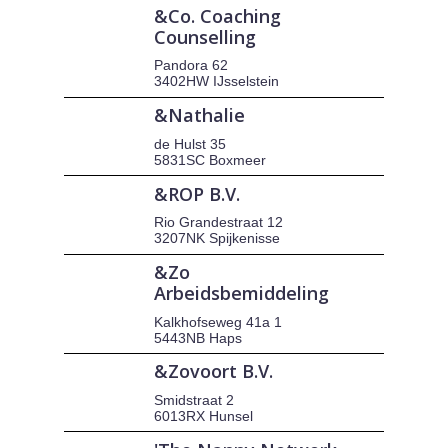
&Co. Coaching
Counselling
Pandora 62
3402HW IJsselstein
&Nathalie
de Hulst 35
5831SC Boxmeer
&ROP B.V.
Rio Grandestraat 12
3207NK Spijkenisse
&Zo
Arbeidsbemiddeling
Kalkhofseweg 41a 1
5443NB Haps
&Zovoort B.V.
Smidstraat 2
6013RX Hunsel