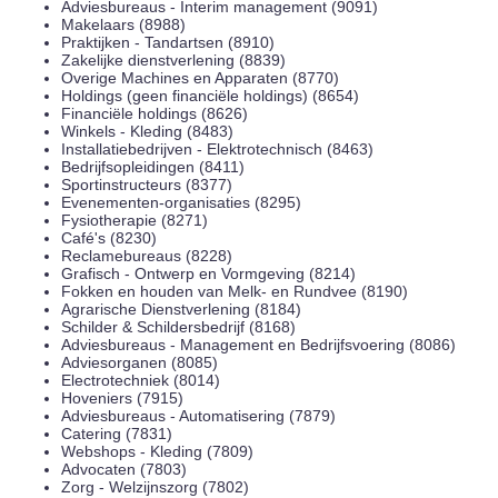
Adviesbureaus - Interim management (9091)
Makelaars (8988)
Praktijken - Tandartsen (8910)
Zakelijke dienstverlening (8839)
Overige Machines en Apparaten (8770)
Holdings (geen financiële holdings) (8654)
Financiële holdings (8626)
Winkels - Kleding (8483)
Installatiebedrijven - Elektrotechnisch (8463)
Bedrijfsopleidingen (8411)
Sportinstructeurs (8377)
Evenementen-organisaties (8295)
Fysiotherapie (8271)
Café's (8230)
Reclamebureaus (8228)
Grafisch - Ontwerp en Vormgeving (8214)
Fokken en houden van Melk- en Rundvee (8190)
Agrarische Dienstverlening (8184)
Schilder & Schildersbedrijf (8168)
Adviesbureaus - Management en Bedrijfsvoering (8086)
Adviesorganen (8085)
Electrotechniek (8014)
Hoveniers (7915)
Adviesbureaus - Automatisering (7879)
Catering (7831)
Webshops - Kleding (7809)
Advocaten (7803)
Zorg - Welzijnszorg (7802)