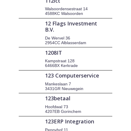
112ict
Walsoordensestraat 14
4588KC Walsoorden
12 Flags Investment
B.V.
De Wervel 36
2954CC Alblasserdam
1208IT
Kampstraat 128
6466BX Kerkrade
123 Computerservice
Mankeslaan 7
3431GR Nieuwegein
123betaal
Hoofdwal 73
4207EB Gorinchem
123ERP Integration
Pennyhof 11