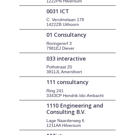
1222PN Hilversum
0031 ICT
C. Verolmelaan 178
1422ZB Uithoorn
01 Consultancy
Roringererf 3
7981EJ Diever
033 interactive
Pothstraat 20
3811JL Amersfoort
111 consultancy
Ring 241
3343CP Hendrik-Ido-Ambacht
1110 Engineering and
Consulting B.V.
Lage Naarderweg 6
1211AA Hilversum