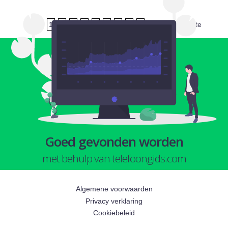
1
2
3
4
5
6
7
8
9
volgende
laatste
Goed gevonden worden
met behulp van telefoongids.com
Algemene voorwaarden
Privacy verklaring
Cookiebeleid