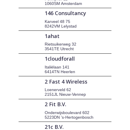
1060SM Amsterdam
146 Consultancy
Karveel 48 75
8242VM Lelystad
1ahat
Rietsuikerweg 32
3541TE Utrecht
1cloudforall
Italiëlaan 141
6414TN Heerlen
2 Fast 4 Wireless
Loenerveld 62
2151JL Nieuw-Vennep
2 Fit B.V.
Onderwijsboulevard 602
5223DN 's-Hertogenbosch
21c B.V.