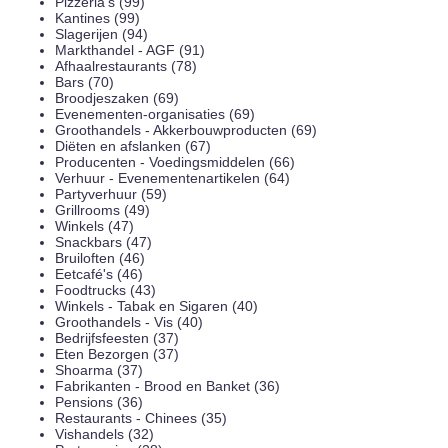
Pizzeria's (99)
Kantines (99)
Slagerijen (94)
Markthandel - AGF (91)
Afhaalrestaurants (78)
Bars (70)
Broodjeszaken (69)
Evenementen-organisaties (69)
Groothandels - Akkerbouwproducten (69)
Diëten en afslanken (67)
Producenten - Voedingsmiddelen (66)
Verhuur - Evenementenartikelen (64)
Partyverhuur (59)
Grillrooms (49)
Winkels (47)
Snackbars (47)
Bruiloften (46)
Eetcafé's (46)
Foodtrucks (43)
Winkels - Tabak en Sigaren (40)
Groothandels - Vis (40)
Bedrijfsfeesten (37)
Eten Bezorgen (37)
Shoarma (37)
Fabrikanten - Brood en Banket (36)
Pensions (36)
Restaurants - Chinees (35)
Vishandels (32)