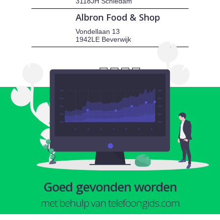
3118JH Schiedam
Albron Food & Shop
Vondellaan 13
1942LE Beverwijk
1
2
3
4
Goed gevonden worden
met behulp van telefoongids.com