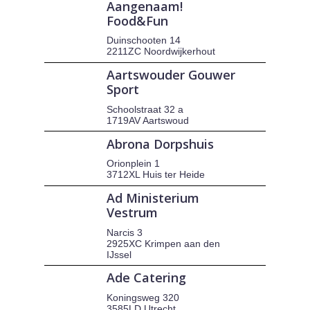
Aangenaam!
Food&Fun
Duinschooten 14
2211ZC Noordwijkerhout
Aartswouder Gouwer
Sport
Schoolstraat 32 a
1719AV Aartswoud
Abrona Dorpshuis
Orionplein 1
3712XL Huis ter Heide
Ad Ministerium
Vestrum
Narcis 3
2925XC Krimpen aan den
IJssel
Ade Catering
Koningsweg 320
3585LD Utrecht