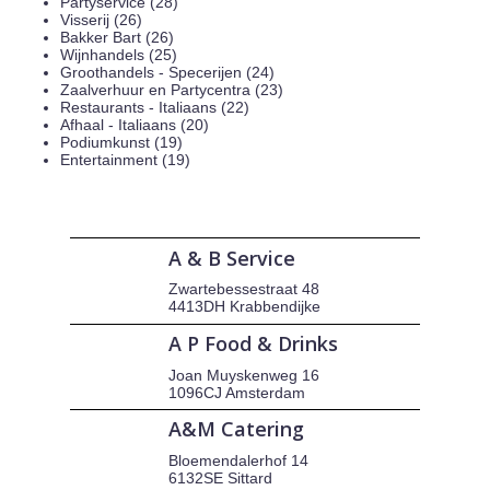
Partyservice (28)
Visserij (26)
Bakker Bart (26)
Wijnhandels (25)
Groothandels - Specerijen (24)
Zaalverhuur en Partycentra (23)
Restaurants - Italiaans (22)
Afhaal - Italiaans (20)
Podiumkunst (19)
Entertainment (19)
A & B Service
Zwartebessestraat 48
4413DH Krabbendijke
A P Food & Drinks
Joan Muyskenweg 16
1096CJ Amsterdam
A&M Catering
Bloemendalerhof 14
6132SE Sittard