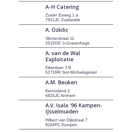
A-H Catering
Zuider Esweg 1 a
7921JC Zuidwolde
A. Özkilic
Slicherstraat 11
2515GE 's-Gravenhage
A. van de Wal
Exploitatie
Eikenlaan 3 B
5271RR Sint-Michielsgestel
A.M. Beuken
Kermisland 2
6825JC Arnhem
A.V. Isala '96 Kampen-
IJsselmuiden
Hilbert van Dijkstraat 7
8264PC Kampen