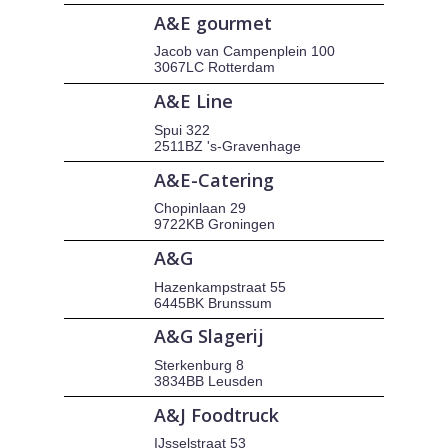
A&E gourmet
Jacob van Campenplein 100
3067LC Rotterdam
A&E Line
Spui 322
2511BZ 's-Gravenhage
A&E-Catering
Chopinlaan 29
9722KB Groningen
A&G
Hazenkampstraat 55
6445BK Brunssum
A&G Slagerij
Sterkenburg 8
3834BB Leusden
A&J Foodtruck
IJsselstraat 53