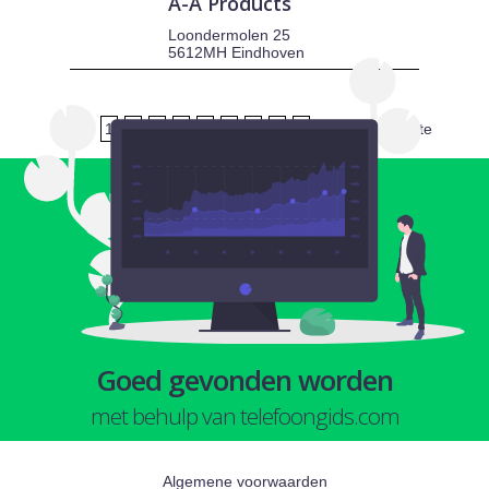
A-A Products
Loondermolen 25
5612MH Eindhoven
1
2
3
4
5
6
7
8
9
volgende
laatste
Goed gevonden worden
met behulp van telefoongids.com
Algemene voorwaarden