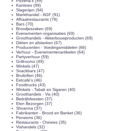
Pizzeria's (99)
Kantines (99)
Slagerijen (94)
Markthandel - AGF (91)
Afhaalrestaurants (78)
Bars (70)
Broodjeszaken (69)
Evenementen-organisaties (69)
Groothandels - Akkerbouwproducten (69)
Diëten en afslanken (67)
Producenten - Voedingsmiddelen (66)
Verhuur - Evenementenartikelen (64)
Partyverhuur (59)
Grillrooms (49)
Winkels (47)
Snackbars (47)
Bruiloften (46)
Eetcafé's (46)
Foodtrucks (43)
Winkels - Tabak en Sigaren (40)
Groothandels - Vis (40)
Bedrijfsfeesten (37)
Eten Bezorgen (37)
Shoarma (37)
Fabrikanten - Brood en Banket (36)
Pensions (36)
Restaurants - Chinees (35)
Vishandels (32)