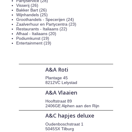
Partyservice (28)
Visserij (26)
Bakker Bart (26)
Wijnhandels (25)
Groothandels - Specerijen (24)
Zaalverhuur en Partycentra (23)
Restaurants - Italiaans (22)
Afhaal - Italiaans (20)
Podiumkunst (19)
Entertainment (19)
A&A Roti
Plantage 45
8212VC Lelystad
A&A Vlaaien
Hooftstraat 89
2406GE Alphen aan den Rijn
A&C hapjes deluxe
Oudenboschstraat 1
5045SX Tilburg