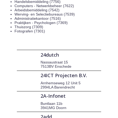
Handelsbemiddeling (7756)
Computers - Netwerkbeheer (7622)
Arbeidsbemiddeling (7542)
Werving- en Selectiebureaus (7539)
Administratiekantoor (7516)
Praktijken - Psychologen (7369)
Thuiszorg (7309)
Fotografen (7301)
24dutch
Nassaustraat 15
7513BV Enschede
24ICT Projecten B.V.
Arnhemseweg 12 Unit 5
2994LA Barendrecht
2A-Infonet
Buntlaan 11b
3941MG Doorn
2add