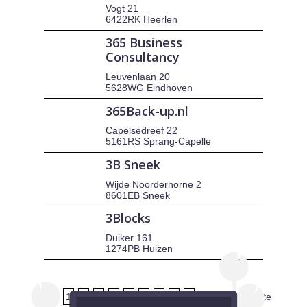
Vogt 21
6422RK Heerlen
365 Business
Consultancy
Leuvenlaan 20
5628WG Eindhoven
365Back-up.nl
Capelsedreef 22
5161RS Sprang-Capelle
3B Sneek
Wijde Noorderhorne 2
8601EB Sneek
3Blocks
Duiker 161
1274PB Huizen
1
2
3
4
5
6
7
8
9
volgende
laatste