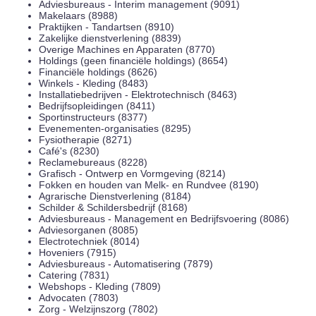
Adviesbureaus - Interim management (9091)
Makelaars (8988)
Praktijken - Tandartsen (8910)
Zakelijke dienstverlening (8839)
Overige Machines en Apparaten (8770)
Holdings (geen financiële holdings) (8654)
Financiële holdings (8626)
Winkels - Kleding (8483)
Installatiebedrijven - Elektrotechnisch (8463)
Bedrijfsopleidingen (8411)
Sportinstructeurs (8377)
Evenementen-organisaties (8295)
Fysiotherapie (8271)
Café's (8230)
Reclamebureaus (8228)
Grafisch - Ontwerp en Vormgeving (8214)
Fokken en houden van Melk- en Rundvee (8190)
Agrarische Dienstverlening (8184)
Schilder & Schildersbedrijf (8168)
Adviesbureaus - Management en Bedrijfsvoering (8086)
Adviesorganen (8085)
Electrotechniek (8014)
Hoveniers (7915)
Adviesbureaus - Automatisering (7879)
Catering (7831)
Webshops - Kleding (7809)
Advocaten (7803)
Zorg - Welzijnszorg (7802)