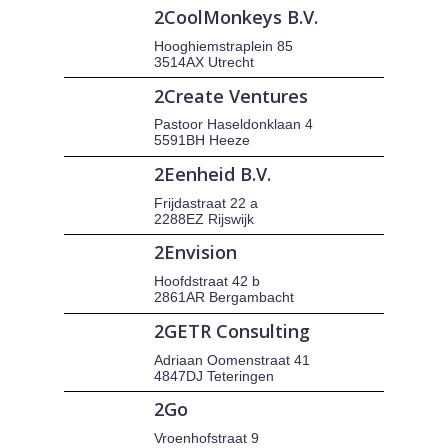
2CoolMonkeys B.V.
Hooghiemstraplein 85
3514AX Utrecht
2Create Ventures
Pastoor Haseldonklaan 4
5591BH Heeze
2Eenheid B.V.
Frijdastraat 22 a
2288EZ Rijswijk
2Envision
Hoofdstraat 42 b
2861AR Bergambacht
2GETR Consulting
Adriaan Oomenstraat 41
4847DJ Teteringen
2Go
Vroenhofstraat 9