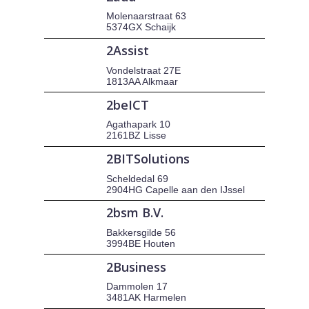
Molenaarstraat 63
5374GX Schaijk
2Assist
Vondelstraat 27E
1813AA Alkmaar
2beICT
Agathapark 10
2161BZ Lisse
2BITSolutions
Scheldedal 69
2904HG Capelle aan den IJssel
2bsm B.V.
Bakkersgilde 56
3994BE Houten
2Business
Dammolen 17
3481AK Harmelen