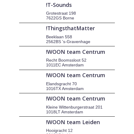
!T-Sounds
Grotestraat 198
7622GS Borne
!ThingsthatMatter
Beeklaan 558
2562BS 's-Gravenhage
!WOON team Centrum
Recht Boomssloot 52
1011EC Amsterdam
!WOON team Centrum
Elandsgracht 70
1016TX Amsterdam
!WOON team Centrum
Kleine Wittenburgerstraat 201
1018LT Amsterdam
!WOON team Leiden
Hooigracht 12