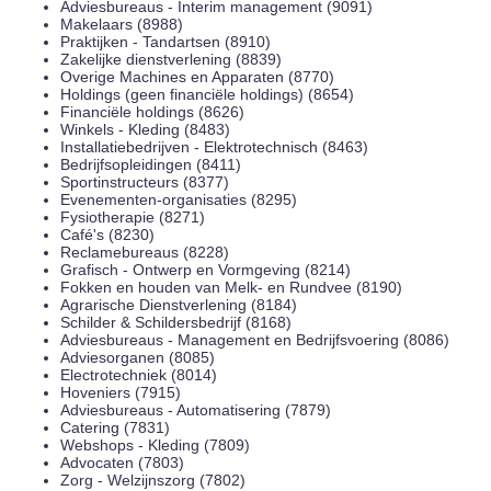
Adviesbureaus - Interim management (9091)
Makelaars (8988)
Praktijken - Tandartsen (8910)
Zakelijke dienstverlening (8839)
Overige Machines en Apparaten (8770)
Holdings (geen financiële holdings) (8654)
Financiële holdings (8626)
Winkels - Kleding (8483)
Installatiebedrijven - Elektrotechnisch (8463)
Bedrijfsopleidingen (8411)
Sportinstructeurs (8377)
Evenementen-organisaties (8295)
Fysiotherapie (8271)
Café's (8230)
Reclamebureaus (8228)
Grafisch - Ontwerp en Vormgeving (8214)
Fokken en houden van Melk- en Rundvee (8190)
Agrarische Dienstverlening (8184)
Schilder & Schildersbedrijf (8168)
Adviesbureaus - Management en Bedrijfsvoering (8086)
Adviesorganen (8085)
Electrotechniek (8014)
Hoveniers (7915)
Adviesbureaus - Automatisering (7879)
Catering (7831)
Webshops - Kleding (7809)
Advocaten (7803)
Zorg - Welzijnszorg (7802)