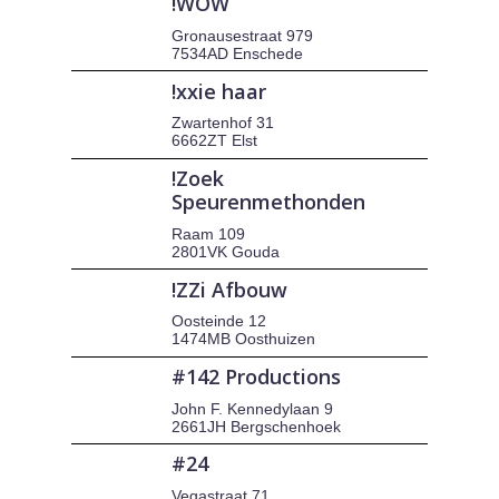
!WOW
Gronausestraat 979
7534AD Enschede
!xxie haar
Zwartenhof 31
6662ZT Elst
!Zoek
Speurenmethonden
Raam 109
2801VK Gouda
!ZZi Afbouw
Oosteinde 12
1474MB Oosthuizen
#142 Productions
John F. Kennedylaan 9
2661JH Bergschenhoek
#24
Vegastraat 71