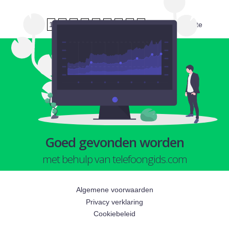
1
2
3
4
5
6
7
8
9
volgende
laatste
Goed gevonden worden
met behulp van telefoongids.com
Algemene voorwaarden
Privacy verklaring
Cookiebeleid