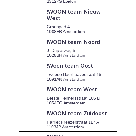
2312KS Leiden
!WOON team Nieuw
West
Groenpad 4
1068EB Amsterdam
!WOON team Noord
J. Drijverweg 5
1025BH Amsterdam
!Woon team Oost
Tweede Boerhaavestraat 46
1091AN Amsterdam
!WOON team West
Eerste Helmersstraat 106 D
1054EG Amsterdam
!WOON team Zuidoost
Harriet Freezerstraat 117 A
1103JP Amsterdam