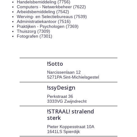
Handelsbemiddeling (7756)
Computers - Netwerkbeheer (7622)
Arbeidsbemiddeling (7542)
Werving- en Selectiebureaus (7539)
Administratiekantoor (7516)
Praktijken - Psychologen (7369)
Thuiszorg (7309)
Fotografen (7301)
!Sotto
Narcissenlaan 12
5271PA Sint-Michielsgestel
!ssyDesign
Perkstraat 36
3333VG Zwijndrecht
!STRAAL! stralend
sterk
Pieter Koppesstraat 10A
1641LS Spierdijk