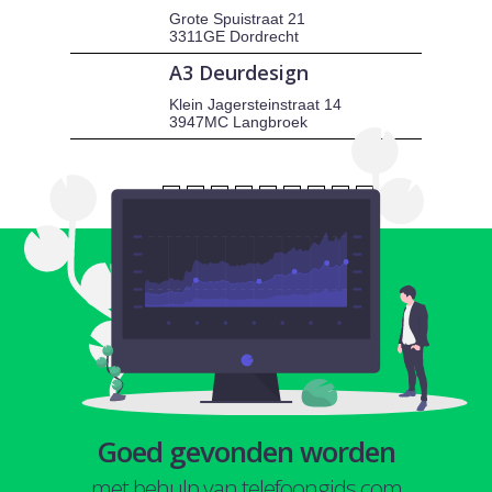
Grote Spuistraat 21
3311GE Dordrecht
A3 Deurdesign
Klein Jagersteinstraat 14
3947MC Langbroek
1
2
3
4
5
6
7
8
9
Goed gevonden worden
met behulp van telefoongids.com