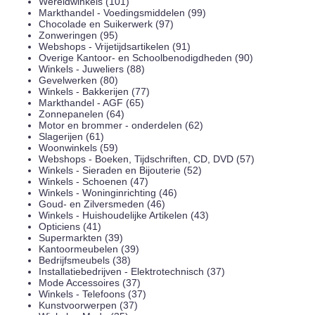
Wereldwinkels (101)
Markthandel - Voedingsmiddelen (99)
Chocolade en Suikerwerk (97)
Zonweringen (95)
Webshops - Vrijetijdsartikelen (91)
Overige Kantoor- en Schoolbenodigdheden (90)
Winkels - Juweliers (88)
Gevelwerken (80)
Winkels - Bakkerijen (77)
Markthandel - AGF (65)
Zonnepanelen (64)
Motor en brommer - onderdelen (62)
Slagerijen (61)
Woonwinkels (59)
Webshops - Boeken, Tijdschriften, CD, DVD (57)
Winkels - Sieraden en Bijouterie (52)
Winkels - Schoenen (47)
Winkels - Woninginrichting (46)
Goud- en Zilversmeden (46)
Winkels - Huishoudelijke Artikelen (43)
Opticiens (41)
Supermarkten (39)
Kantoormeubelen (39)
Bedrijfsmeubels (38)
Installatiebedrijven - Elektrotechnisch (37)
Mode Accessoires (37)
Winkels - Telefoons (37)
Kunstvoorwerpen (37)