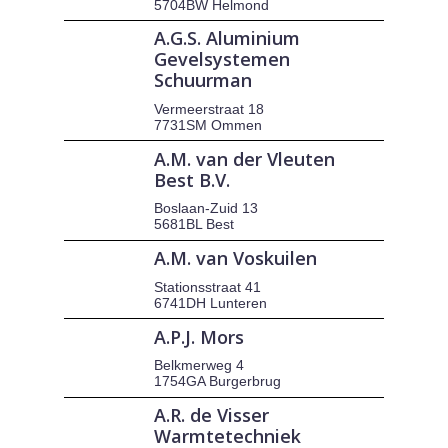
5704BW Helmond
A.G.S. Aluminium
Gevelsystemen
Schuurman
Vermeerstraat 18
7731SM Ommen
A.M. van der Vleuten
Best B.V.
Boslaan-Zuid 13
5681BL Best
A.M. van Voskuilen
Stationsstraat 41
6741DH Lunteren
A.P.J. Mors
Belkmerweg 4
1754GA Burgerbrug
A.R. de Visser
Warmtetechniek