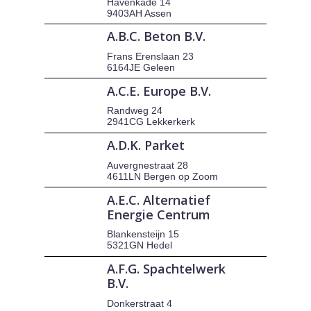
Havenkade 14
9403AH Assen
A.B.C. Beton B.V.
Frans Erenslaan 23
6164JE Geleen
A.C.E. Europe B.V.
Randweg 24
2941CG Lekkerkerk
A.D.K. Parket
Auvergnestraat 28
4611LN Bergen op Zoom
A.E.C. Alternatief
Energie Centrum
Blankensteijn 15
5321GN Hedel
A.F.G. Spachtelwerk
B.V.
Donkerstraat 4