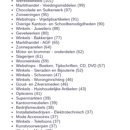
Wereldwinkels (101)
Markthandel - Voedingsmiddelen (99)
Chocolade en Suikerwerk (97)
Zonweringen (95)
Webshops - Vrijetijdsartikelen (91)
Overige Kantoor- en Schoolbenodigdheden (90)
Winkels - Juweliers (88)
Gevelwerken (80)
Winkels - Bakkerijen (77)
Markthandel - AGF (65)
Zonnepanelen (64)
Motor en brommer - onderdelen (62)
Slagerijen (61)
Woonwinkels (59)
Webshops - Boeken, Tijdschriften, CD, DVD (57)
Winkels - Sieraden en Bijouterie (52)
Winkels - Schoenen (47)
Winkels - Woninginrichting (46)
Goud- en Zilversmeden (46)
Winkels - Huishoudelijke Artikelen (43)
Opticiens (41)
Supermarkten (39)
Kantoormeubelen (39)
Bedrijfsmeubels (38)
Installatiebedrijven - Elektrotechnisch (37)
Mode Accessoires (37)
Winkels - Telefoons (37)
Kunstvoorwerpen (37)