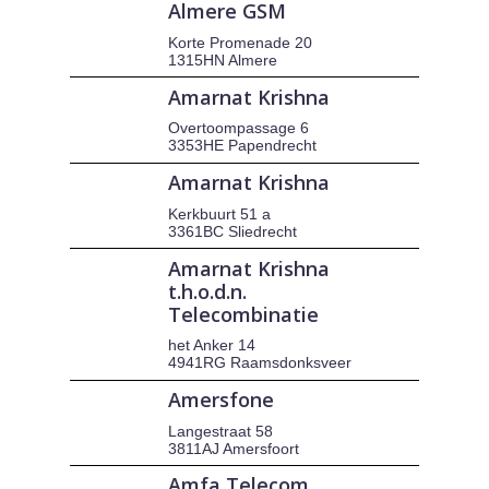
Almere GSM
Korte Promenade 20
1315HN Almere
Amarnat Krishna
Overtoompassage 6
3353HE Papendrecht
Amarnat Krishna
Kerkbuurt 51 a
3361BC Sliedrecht
Amarnat Krishna
t.h.o.d.n.
Telecombinatie
het Anker 14
4941RG Raamsdonksveer
Amersfone
Langestraat 58
3811AJ Amersfoort
Amfa Telecom