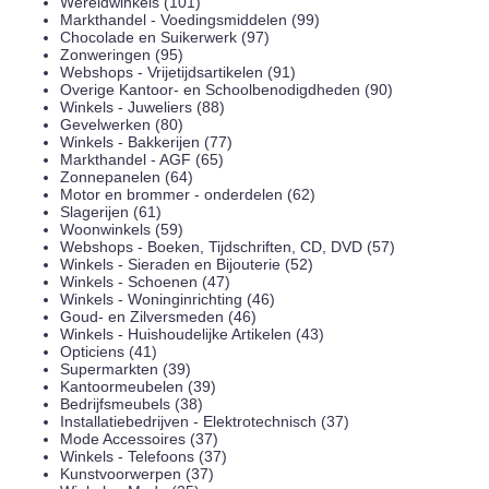
Wereldwinkels (101)
Markthandel - Voedingsmiddelen (99)
Chocolade en Suikerwerk (97)
Zonweringen (95)
Webshops - Vrijetijdsartikelen (91)
Overige Kantoor- en Schoolbenodigdheden (90)
Winkels - Juweliers (88)
Gevelwerken (80)
Winkels - Bakkerijen (77)
Markthandel - AGF (65)
Zonnepanelen (64)
Motor en brommer - onderdelen (62)
Slagerijen (61)
Woonwinkels (59)
Webshops - Boeken, Tijdschriften, CD, DVD (57)
Winkels - Sieraden en Bijouterie (52)
Winkels - Schoenen (47)
Winkels - Woninginrichting (46)
Goud- en Zilversmeden (46)
Winkels - Huishoudelijke Artikelen (43)
Opticiens (41)
Supermarkten (39)
Kantoormeubelen (39)
Bedrijfsmeubels (38)
Installatiebedrijven - Elektrotechnisch (37)
Mode Accessoires (37)
Winkels - Telefoons (37)
Kunstvoorwerpen (37)