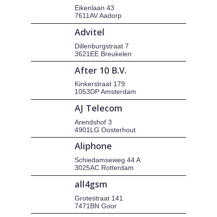
Eikenlaan 43
7611AV Aadorp
Advitel
Dillenburgstraat 7
3621EE Breukelen
After 10 B.V.
Kinkerstraat 179
1053DP Amsterdam
AJ Telecom
Arendshof 3
4901LG Oosterhout
Aliphone
Schiedamseweg 44 A
3025AC Rotterdam
all4gsm
Grotestraat 141
7471BN Goor