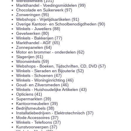
Wereldwinkels (101)
Markthandel - Voedingsmiddelen (99)
Chocolade en Suikerwerk (97)
Zonweringen (95)
Webshops - Vrijetijdsartikelen (91)
Overige Kantoor- en Schoolbenodigdheden (90)
Winkels - Juweliers (88)
Gevelwerken (80)
Winkels - Bakkerijen (77)
Markthandel - AGF (65)
Zonnepanelen (64)
Motor en brommer - onderdelen (62)
Slagerijen (61)
Woonwinkels (59)
Webshops - Boeken, Tijdschriften, CD, DVD (57)
Winkels - Sieraden en Bijouterie (52)
Winkels - Schoenen (47)
Winkels - Woninginrichting (46)
Goud- en Zilversmeden (46)
Winkels - Huishoudelijke Artikelen (43)
Opticiens (41)
Supermarkten (39)
Kantoormeubelen (39)
Bedrijfsmeubels (38)
Installatiebedrijven - Elektrotechnisch (37)
Mode Accessoires (37)
Winkels - Telefoons (37)
Kunstvoorwerpen (37)