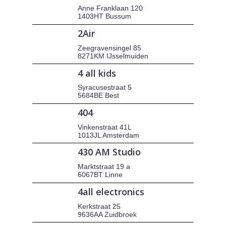
Anne Franklaan 120
1403HT Bussum
2Air
Zeegravensingel 85
8271KM IJsselmuiden
4 all kids
Syracusestraat 5
5684BE Best
404
Vinkenstraat 41L
1013JL Amsterdam
430 AM Studio
Marktstraat 19 a
6067BT Linne
4all electronics
Kerkstraat 25
9636AA Zuidbroek