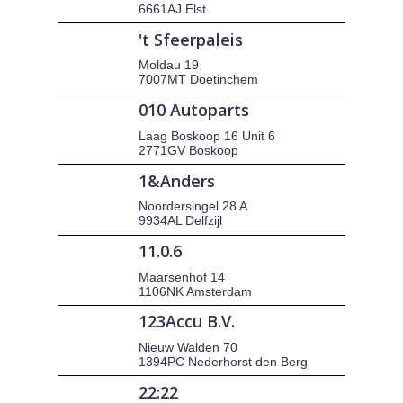
6661AJ Elst
't Sfeerpaleis
Moldau 19
7007MT Doetinchem
010 Autoparts
Laag Boskoop 16 Unit 6
2771GV Boskoop
1&Anders
Noordersingel 28 A
9934AL Delfzijl
11.0.6
Maarsenhof 14
1106NK Amsterdam
123Accu B.V.
Nieuw Walden 70
1394PC Nederhorst den Berg
22:22