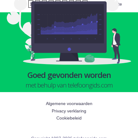
1
2
3
4
5
6
7
8
9
volgende
laatste
Goed gevonden worden
met behulp van telefoongids.com
Algemene voorwaarden
Privacy verklaring
Cookiebeleid