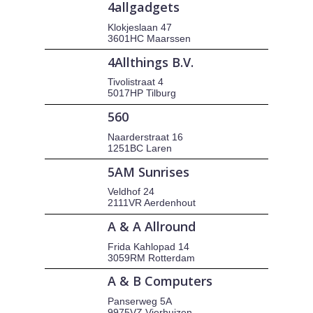
4allgadgets
Klokjeslaan 47
3601HC Maarssen
4Allthings B.V.
Tivolistraat 4
5017HP Tilburg
560
Naarderstraat 16
1251BC Laren
5AM Sunrises
Veldhof 24
2111VR Aerdenhout
A & A Allround
Frida Kahlopad 14
3059RM Rotterdam
A & B Computers
Panserweg 5A
9975VZ Vierhuizen