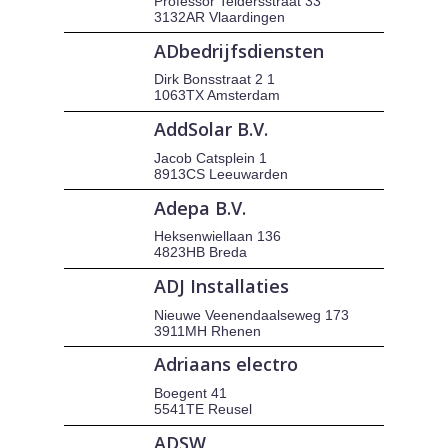
Professor Teldersstraat 33
3132AR Vlaardingen
ADbedrijfsdiensten
Dirk Bonsstraat 2 1
1063TX Amsterdam
AddSolar B.V.
Jacob Catsplein 1
8913CS Leeuwarden
Adepa B.V.
Heksenwiellaan 136
4823HB Breda
ADJ Installaties
Nieuwe Veenendaalseweg 173
3911MH Rhenen
Adriaans electro
Boegent 41
5541TE Reusel
ADSW