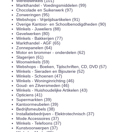
Wereldwinkels (101)
Markthandel - Voedingsmiddelen (99)
Chocolade en Suikerwerk (97)
Zonweringen (95)
Webshops - Vrijetijdsartikelen (91)
Overige Kantoor- en Schoolbenodigdheden (90)
Winkels - Juweliers (88)
Gevelwerken (80)
Winkels - Bakkerijen (77)
Markthandel - AGF (65)
Zonnepanelen (64)
Motor en brommer - onderdelen (62)
Slagerijen (61)
Woonwinkels (59)
Webshops - Boeken, Tijdschriften, CD, DVD (57)
Winkels - Sieraden en Bijouterie (52)
Winkels - Schoenen (47)
Winkels - Woninginrichting (46)
Goud- en Zilversmeden (46)
Winkels - Huishoudelijke Artikelen (43)
Opticiens (41)
Supermarkten (39)
Kantoormeubelen (39)
Bedrijfsmeubels (38)
Installatiebedrijven - Elektrotechnisch (37)
Mode Accessoires (37)
Winkels - Telefoons (37)
Kunstvoorwerpen (37)