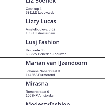
LIZ Boetiek
Ossekop 1
8911LE Leeuwarden
Lizzy Lucas
Amstelboulevard 62
1096HJ Amsterdam
Lusj Fashion
Ringkade 33
6658AV Beneden-Leeuwen
Marian van IJzendoorn
Johanna Naberstraat 3
1442BA Purmerend
Mirasna
Romerostraat 6
1069NP Amsterdam
Modestyfashion