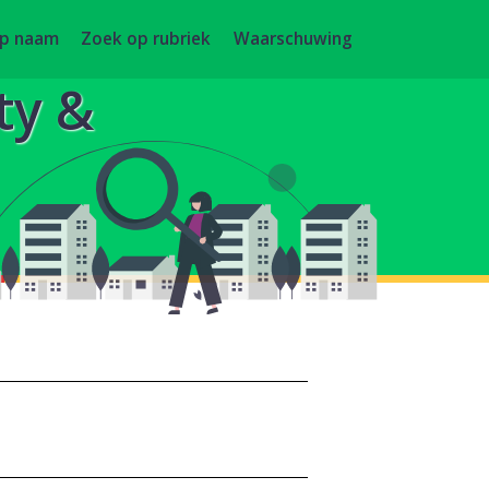
op naam
Zoek op rubriek
Waarschuwing
ty &