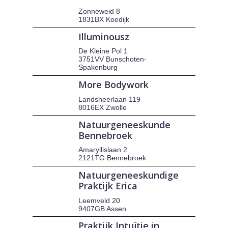
Zonneweid 8
1831BX Koedijk
Illuminousz
De Kleine Pol 1
3751VV Bunschoten-
Spakenburg
More Bodywork
Landsheerlaan 119
8016EX Zwolle
Natuurgeneeskunde
Bennebroek
Amaryllislaan 2
2121TG Bennebroek
Natuurgeneeskundige
Praktijk Erica
Leemveld 20
9407GB Assen
Praktijk Intuïtie in