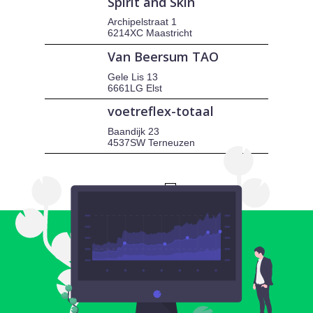
Spirit and Skin
Archipelstraat 1
6214XC Maastricht
Van Beersum TAO
Gele Lis 13
6661LG Elst
voetreflex-totaal
Baandijk 23
4537SW Terneuzen
1