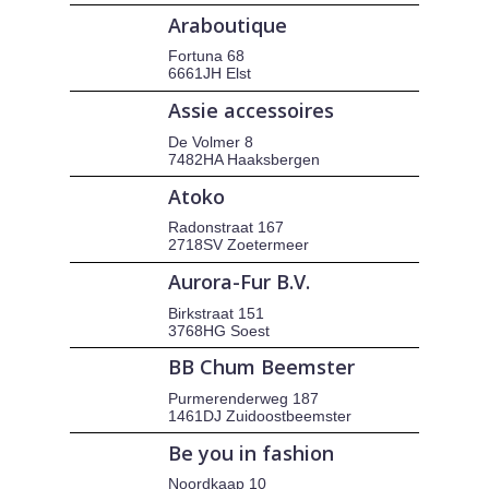
Araboutique
Fortuna 68
6661JH Elst
Assie accessoires
De Volmer 8
7482HA Haaksbergen
Atoko
Radonstraat 167
2718SV Zoetermeer
Aurora-Fur B.V.
Birkstraat 151
3768HG Soest
BB Chum Beemster
Purmerenderweg 187
1461DJ Zuidoostbeemster
Be you in fashion
Noordkaap 10