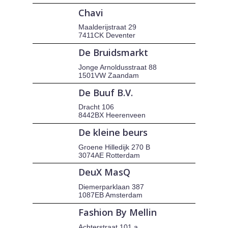
Chavi
Maalderijstraat 29
7411CK Deventer
De Bruidsmarkt
Jonge Arnoldusstraat 88
1501VW Zaandam
De Buuf B.V.
Dracht 106
8442BX Heerenveen
De kleine beurs
Groene Hilledijk 270 B
3074AE Rotterdam
DeuX MasQ
Diemerparklaan 387
1087EB Amsterdam
Fashion By Mellin
Achterstraat 101 a